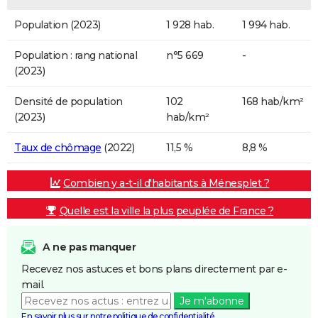
Population (2023)
1 928 hab.
1 994 hab.
Population : rang national
n°5 669
-
(2023)
Densité de population
102
168 hab/km²
(2023)
hab/km²
Taux de chômage
(2022)
11,5 %
8,8 %
Combien y a-t-il d'habitants à Ménesplet ?
Quelle est la ville la plus peuplée de France ?
A ne pas manquer
Recevez nos astuces et bons plans directement par e-
mail.
Je m'abonne
En savoir plus sur notre politique de confidentialité