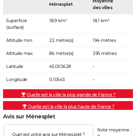
Moyenne
Ménesplet
des villes
Superficie
18,9 km²
18,1 km²
(surface)
Altitude min.
22 mètre(s)
194 mètres
Altitude max.
86 mètre(s)
395 mètres
Latitude
45.003628
-
Longitude
0.10543
-
Quelle est la ville la plus grande de France ?
Quelle est la ville la plus haute de France ?
Avis sur Ménesplet
Note moyenne :
Quel est votre avis sur Ménesplet ?