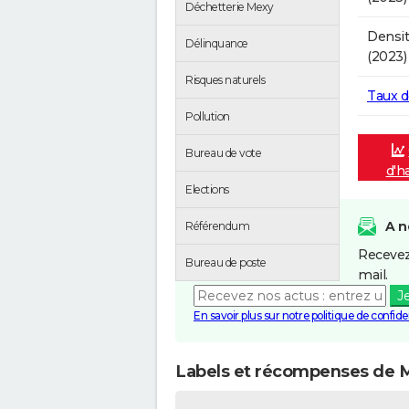
Déchetterie Mexy
Densit
Délinquance
(2023)
Risques naturels
Taux 
Pollution
Bureau de vote
d'h
Elections
A n
Référendum
Recevez
Bureau de poste
mail.
J
En savoir plus sur notre politique de confiden
Labels et récompenses de 