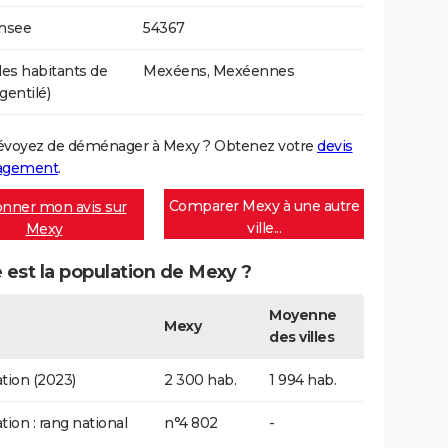
Insee
54367
s habitants de
Mexéens, Mexéennes
gentilé)
évoyez de déménager à Mexy ? Obtenez votre
devis
agement
.
Comparer Mexy à une autre
nner mon avis sur
ville...
Mexy
 est la population de Mexy ?
Moyenne
Mexy
des villes
tion (2023)
2 300 hab.
1 994 hab.
tion : rang national
n°4 802
-