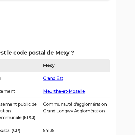
st le code postal de Mexy ?
Mexy
n
Grand Est
tement
Meurthe-et-Moselle
ssement public de
Communauté d'agglomération
ation
Grand Longwy Agglomération
communale (EPCI)
ostal (CP)
54135