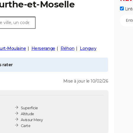
urthe-et-Moselle
Lint
urt-Moulaine
Herserange
Réhon
Longwy
 rater
Mise à jour le 10/02/26
Superficie
Altitude
Avis sur Mexy
Carte