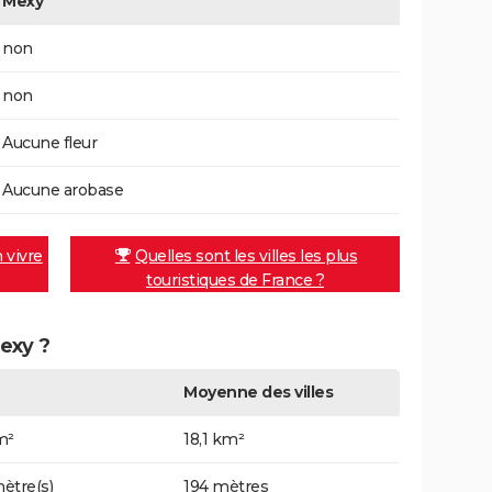
Mexy
non
non
Aucune fleur
Aucune arobase
n vivre
Quelles sont les villes les plus
touristiques de France ?
Mexy ?
Moyenne des villes
m²
18,1 km²
ètre(s)
194 mètres