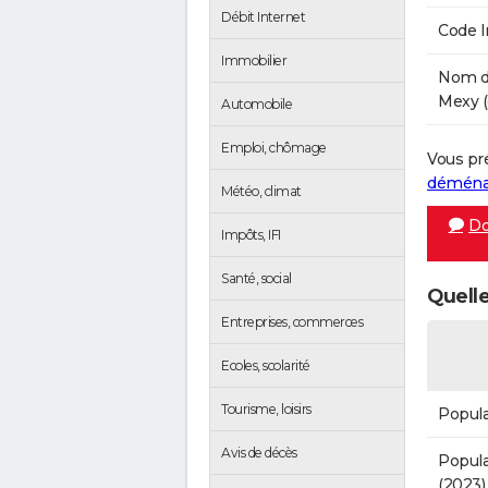
Débit Internet
Code 
Immobilier
Nom de
Mexy (
Automobile
Emploi, chômage
Vous pr
démén
Météo, climat
Do
Impôts, IFI
Santé, social
Quelle
Entreprises, commerces
Ecoles, scolarité
Tourisme, loisirs
Popula
Avis de décès
Popula
(2023)