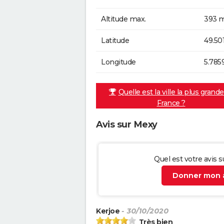
Altitude max.
393 m
Latitude
49.50
Longitude
5.785
Quelle est la ville la plus grand
France ?
Avis sur Mexy
Quel est votre avis 
Donner mon a
Kerjoe
- 30/10/2020
Très bien