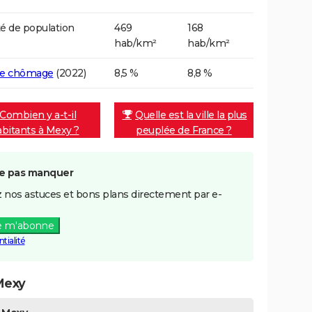
é de population
469
168
hab/km²
hab/km²
de chômage
(2022)
8,5 %
8,8 %
Combien y a-t-il
Quelle est la ville la plus
abitants à Mexy ?
peuplée de France ?
e pas manquer
 nos astuces et bons plans directement par e-
e m'abonne
tialité
Mexy