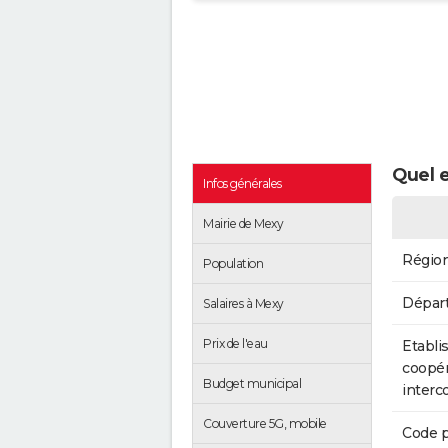
Quel e
Infos générales
Mairie de Mexy
Régio
Population
Dépar
Salaires à Mexy
Prix de l'eau
Etabli
coopér
Budget municipal
inter
Couverture 5G, mobile
Code p