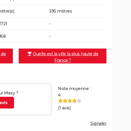
ètre(s)
395 mètres
1721
-
958
-
e de
Quelle est la ville la plus haute de
France ?
Note moyenne :
sur Mexy ?
4
vis
(
1
avis)
Signaler