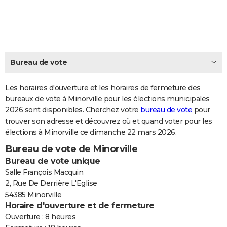
City break
Voyage de noces
Climat
Destinations
Voyage nature
Forum
+
PHOTO
GUIDES D'ACHAT
BONS PLANS
Bureau de vote
CARTE DE VOEUX
Les horaires d'ouverture et les horaires de fermeture des
Carte Bonne année
Carte Pâques
Carte de Noël
Carte Saint-Valentin
Carte d'anniversaire
DICTIONNAIRE
bureaux de vote à Minorville pour les élections municipales
2026 sont disponibles. Cherchez votre
bureau de vote
pour
Biographies
Expressions
Dictionnaire
Citations
Proverbes
PROGRAMME TV
trouver son adresse et découvrez où et quand voter pour les
élections à Minorville ce dimanche 22 mars 2026.
COPAINS D'AVANT
Bureau de vote de Minorville
Se connecter
Collèges
Universités
Service militaire
S'inscrire
Lycées
Primaires
Entreprises
Avis de recherche
AVIS DE DÉCÈS
Bureau de vote unique
Salle François Macquin
FORUM
2, Rue De Derrière L'Eglise
54385 Minorville
Lifestyle
Sport
Television
Cinema
Bricolage
Culture
Auto
Voyage
Horaire d'ouverture et de fermeture
Ouverture : 8 heures