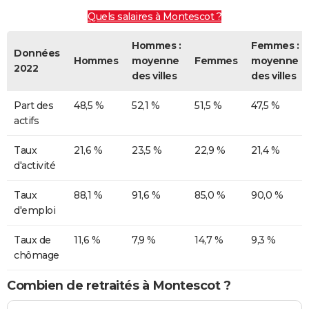
Quels salaires à Montescot ?
Hommes :
Femmes :
Données
Hommes
moyenne
Femmes
moyenne
2022
des villes
des villes
Part des
48,5 %
52,1 %
51,5 %
47,5 %
actifs
Taux
21,6 %
23,5 %
22,9 %
21,4 %
d'activité
Taux
88,1 %
91,6 %
85,0 %
90,0 %
d'emploi
Taux de
11,6 %
7,9 %
14,7 %
9,3 %
chômage
Combien de retraités à Montescot ?