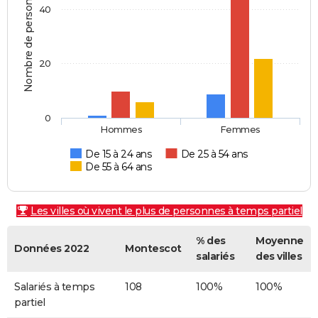
Nombre de personnes
40
20
0
Hommes
Femmes
De 15 à 24 ans
De 25 à 54 ans
De 55 à 64 ans
Les villes où vivent le plus de personnes à temps partiel
% des
Moyenne
Données 2022
Montescot
salariés
des villes
Salariés à temps
108
100%
100%
partiel