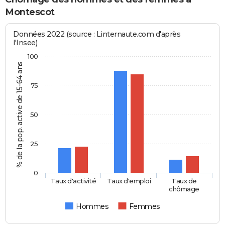
Montescot
Données 2022 (source : Linternaute.com d'après
l'Insee)
100
% de la pop. active de 15-64 ans
75
50
25
0
Taux d'activité
Taux d'emploi
Taux de
chômage
Hommes
Femmes