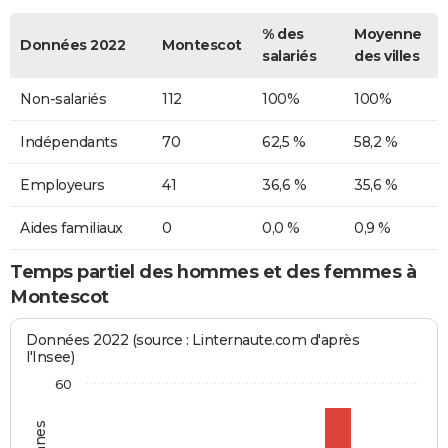
% des
Moyenne
Données 2022
Montescot
salariés
des villes
Non-salariés
112
100%
100%
Indépendants
70
62,5 %
58,2 %
Employeurs
41
36,6 %
35,6 %
Aides familiaux
0
0,0 %
0,9 %
Temps partiel des hommes et des femmes à
Montescot
Données 2022 (source : Linternaute.com d'après
l'Insee)
60