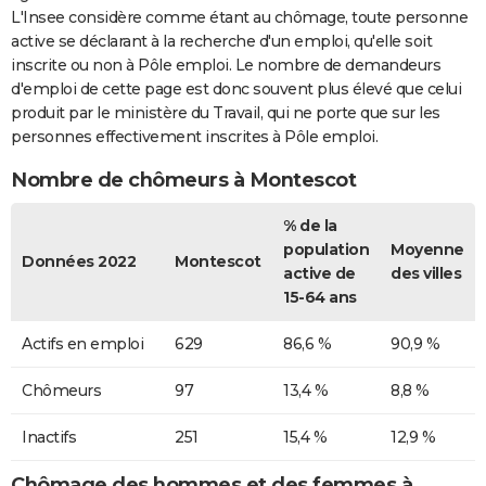
L'Insee considère comme étant au chômage, toute personne
active se déclarant à la recherche d'un emploi, qu'elle soit
inscrite ou non à Pôle emploi. Le nombre de demandeurs
d'emploi de cette page est donc souvent plus élevé que celui
produit par le ministère du Travail, qui ne porte que sur les
personnes effectivement inscrites à Pôle emploi.
Nombre de chômeurs à Montescot
% de la
population
Moyenne
Données 2022
Montescot
active de
des villes
15-64 ans
Actifs en emploi
629
86,6 %
90,9 %
Chômeurs
97
13,4 %
8,8 %
Inactifs
251
15,4 %
12,9 %
Chômage des hommes et des femmes à