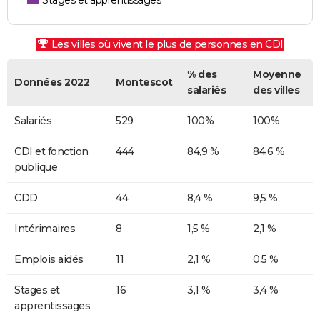
Stages et apprentissages
Les villes où vivent le plus de personnes en CDI
% des
Moyenne
Données 2022
Montescot
salariés
des villes
Salariés
529
100%
100%
CDI et fonction
444
84,9 %
84,6 %
publique
CDD
44
8,4 %
9,5 %
Intérimaires
8
1,5 %
2,1 %
Emplois aidés
11
2,1 %
0,5 %
Stages et
16
3,1 %
3,4 %
apprentissages