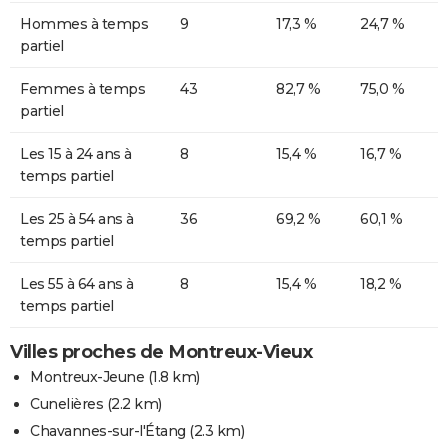
Hommes à temps
9
17,3 %
24,7 %
partiel
Femmes à temps
43
82,7 %
75,0 %
partiel
Les 15 à 24 ans à
8
15,4 %
16,7 %
temps partiel
Les 25 à 54 ans à
36
69,2 %
60,1 %
temps partiel
Les 55 à 64 ans à
8
15,4 %
18,2 %
temps partiel
Villes proches de Montreux-Vieux
Montreux-Jeune
(1.8 km)
Cunelières
(2.2 km)
Chavannes-sur-l'Étang
(2.3 km)