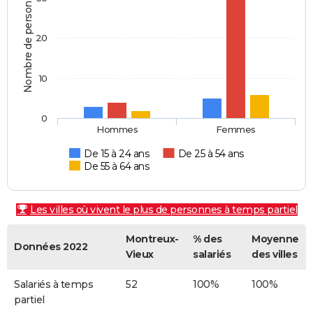
Nombre de personnes
20
10
0
Hommes
Femmes
De 15 à 24 ans
De 25 à 54 ans
De 55 à 64 ans
Les villes où vivent le plus de personnes à temps partiel
Montreux-
% des
Moyenne
Données 2022
Vieux
salariés
des villes
Salariés à temps
52
100%
100%
partiel