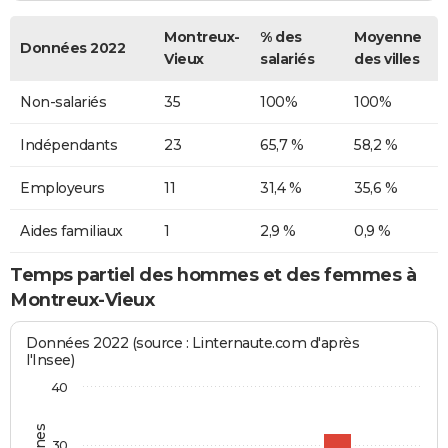
Montreux-
% des
Moyenne
Données 2022
Vieux
salariés
des villes
Non-salariés
35
100%
100%
Indépendants
23
65,7 %
58,2 %
Employeurs
11
31,4 %
35,6 %
Aides familiaux
1
2,9 %
0,9 %
Temps partiel des hommes et des femmes à
Montreux-Vieux
Données 2022 (source : Linternaute.com d'après
l'Insee)
40
30