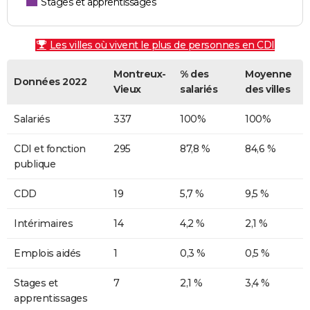
Stages et apprentissages
Les villes où vivent le plus de personnes en CDI
Montreux-
% des
Moyenne
Données 2022
Vieux
salariés
des villes
Salariés
337
100%
100%
CDI et fonction
295
87,8 %
84,6 %
publique
CDD
19
5,7 %
9,5 %
Intérimaires
14
4,2 %
2,1 %
Emplois aidés
1
0,3 %
0,5 %
Stages et
7
2,1 %
3,4 %
apprentissages