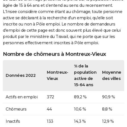
âgée de 15 à 64 ans et s'entend au sens du recensement.
L'Insee considère comme étant au chômage, toute personne
active se déclarant à la recherche d'un emploi, qu'elle soit
inscrite ou non à Pôle emploi. Le nombre de demandeurs
d'emploi de cette page est donc souvent plus élevé que celui
produit par le ministère du Travail, qui ne porte que sur les
personnes effectivement inscrites à Pôle emploi.
Nombre de chômeurs à Montreux-Vieux
% de la
Montreux-
population
Moyenne
Données 2022
Vieux
active de
des villes
15-64 ans
Actifs en emploi
372
89,2 %
90,9 %
Chômeurs
44
10,6 %
8,8 %
Inactifs
133
14,3 %
12,9 %