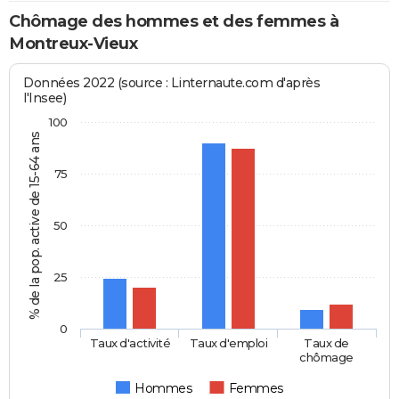
Chômage des hommes et des femmes à
Montreux-Vieux
Données 2022 (source : Linternaute.com d'après
l'Insee)
100
% de la pop. active de 15-64 ans
75
50
25
0
Taux d'activité
Taux d'emploi
Taux de
chômage
Hommes
Femmes