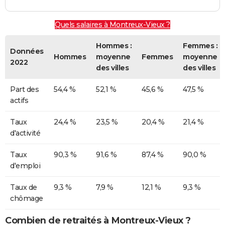
Quels salaires à Montreux-Vieux ?
Hommes :
Femmes :
Données
Hommes
moyenne
Femmes
moyenne
2022
des villes
des villes
Part des
54,4 %
52,1 %
45,6 %
47,5 %
actifs
Taux
24,4 %
23,5 %
20,4 %
21,4 %
d'activité
Taux
90,3 %
91,6 %
87,4 %
90,0 %
d'emploi
Taux de
9,3 %
7,9 %
12,1 %
9,3 %
chômage
Combien de retraités à Montreux-Vieux ?