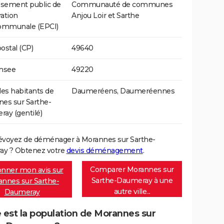
ssement public de
Communauté de communes
ation
Anjou Loir et Sarthe
communale (EPCI)
ostal (CP)
49640
Insee
49220
s habitants de
Daumeréens, Daumeréennes
es sur Sarthe-
ay (gentilé)
évoyez de déménager à Morannes sur Sarthe-
y ? Obtenez votre
devis déménagement
.
Comparer Morannes sur
nner mon avis sur
Sarthe-Daumeray à une
nnes sur Sarthe-
autre ville...
Daumeray
 est la population de Morannes sur