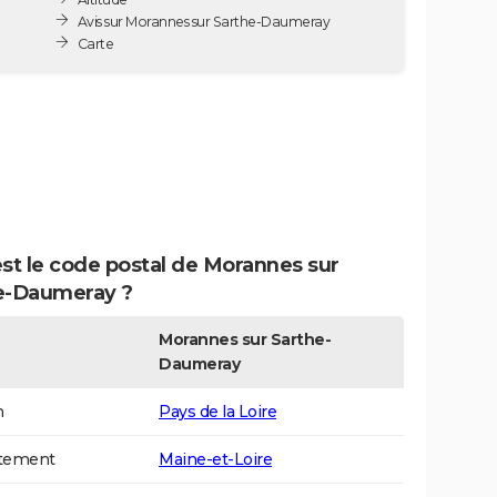
Avis sur Morannes sur Sarthe-Daumeray
Carte
st le code postal de Morannes sur
e-Daumeray ?
Morannes sur Sarthe-
Daumeray
n
Pays de la Loire
tement
Maine-et-Loire