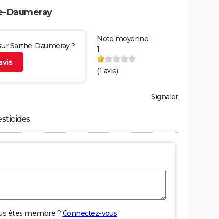
he-Daumeray
Note moyenne :
 sur Sarthe-Daumeray ?
1
vis
(
1
avis)
Signaler
esticides
us êtes membre ?
Connectez-vous