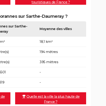
touristiques de France ?
 Morannes sur Sarthe-Daumeray ?
nes sur Sarthe-
Moyenne des villes
eray
km²
18,1 km²
tre(s)
194 mètres
tre(s)
395 mètres
5501
-
319
-
e de
Quelle est la ville la plus haute de
France ?