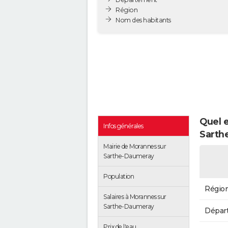
Région
Nom des habitants
Quel e
Infos générales
Sarth
Mairie de Morannes sur
Sarthe-Daumeray
Population
Régio
Salaires à Morannes sur
Sarthe-Daumeray
Dépar
Prix de l'eau