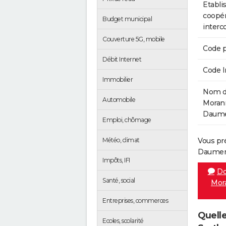
Etabli
coopér
Budget municipal
inter
Couverture 5G, mobile
Code p
Débit Internet
Code 
Immobilier
Nom de
Automobile
Morann
Daumer
Emploi, chômage
Météo, climat
Vous pr
Daumera
Impôts, IFI
Do
Santé, social
Mora
Entreprises, commerces
Quelle
Ecoles, scolarité