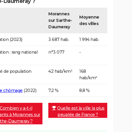
e-Daumeray ?
Morannes
Moyenne
sur Sarthe-
des villes
Daumeray
tion (2023)
3 687 hab.
1 994 hab.
tion : rang national
n°3 077
-
é de population
42 hab/km²
168
hab/km²
de chômage
(2022)
7,2 %
8,8 %
Combien y a-t-il
Quelle est la ville la plus
tants à Morannes sur
peuplée de France ?
rthe-Daumeray ?