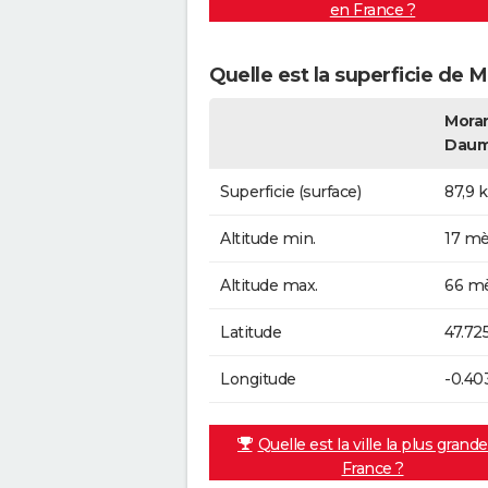
en France ?
Quelle est la superficie de
Moran
Daum
Superficie (surface)
87,9 
Altitude min.
17 mè
Altitude max.
66 mè
Latitude
47.72
Longitude
-0.40
Quelle est la ville la plus grand
France ?