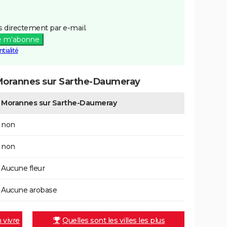
 directement par e-mail.
e m'abonne
tialité
Morannes sur Sarthe-Daumeray
Morannes sur Sarthe-Daumeray
non
non
Aucune fleur
Aucune arobase
n vivre
Quelles sont les villes les plus