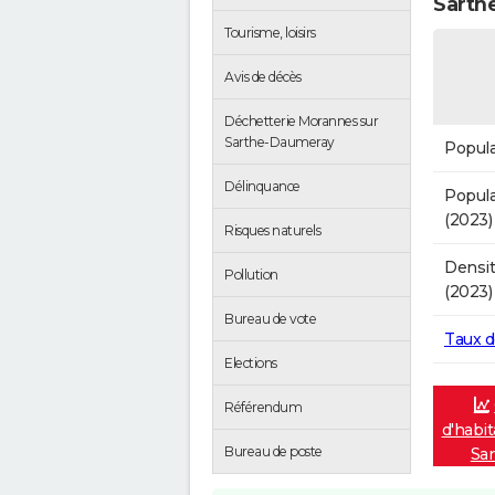
Sarth
Tourisme, loisirs
Avis de décès
Déchetterie Morannes sur
Sarthe-Daumeray
Popula
Délinquance
Popula
(2023)
Risques naturels
Densit
Pollution
(2023)
Bureau de vote
Taux 
Elections
Référendum
d'habi
Bureau de poste
Sa