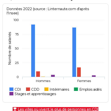
Données 2022 (source : Linternaute.com d'après
l'Insee)
100
Nombre de salariés
75
50
25
0
Hommes
Femmes
CDI
CDD
Intérimaires
Emplois aidés
Stages et apprentissages
Les villes où vivent le plus de personnes en CDI