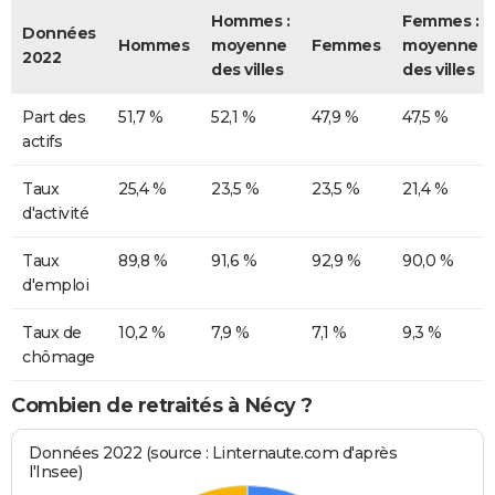
Hommes :
Femmes :
Données
Hommes
moyenne
Femmes
moyenne
2022
des villes
des villes
Part des
51,7 %
52,1 %
47,9 %
47,5 %
actifs
Taux
25,4 %
23,5 %
23,5 %
21,4 %
d'activité
Taux
89,8 %
91,6 %
92,9 %
90,0 %
d'emploi
Taux de
10,2 %
7,9 %
7,1 %
9,3 %
chômage
Combien de retraités à Nécy ?
Données 2022 (source : Linternaute.com d'après
l'Insee)