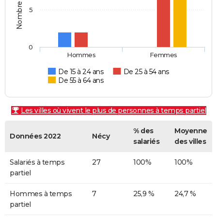
5
0
Hommes
Femmes
De 15 à 24 ans
De 25 à 54 ans
De 55 à 64 ans
Les villes où vivent le plus de personnes à temps partiel
% des
Moyenne
Données 2022
Nécy
salariés
des villes
Salariés à temps
27
100%
100%
partiel
Hommes à temps
7
25,9 %
24,7 %
partiel