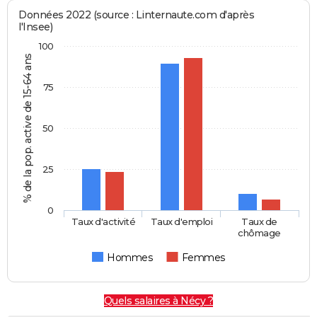
Données 2022 (source : Linternaute.com d'après
l'Insee)
100
% de la pop. active de 15-64 ans
75
50
25
0
Taux d'activité
Taux d'emploi
Taux de
chômage
Hommes
Femmes
Quels salaires à Nécy ?