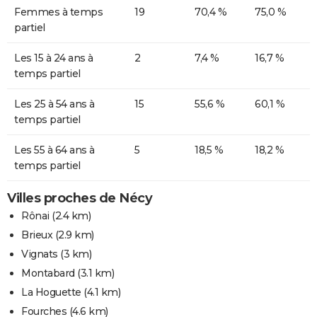
Femmes à temps
19
70,4 %
75,0 %
partiel
Les 15 à 24 ans à
2
7,4 %
16,7 %
temps partiel
Les 25 à 54 ans à
15
55,6 %
60,1 %
temps partiel
Les 55 à 64 ans à
5
18,5 %
18,2 %
temps partiel
Villes proches de Nécy
Rônai
(2.4 km)
Brieux
(2.9 km)
Vignats
(3 km)
Montabard
(3.1 km)
La Hoguette
(4.1 km)
Fourches
(4.6 km)