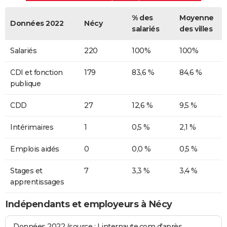
% des
Moyenne
Données 2022
Nécy
salariés
des villes
Salariés
220
100%
100%
CDI et fonction
179
83,6 %
84,6 %
publique
CDD
27
12,6 %
9,5 %
Intérimaires
1
0,5 %
2,1 %
Emplois aidés
0
0,0 %
0,5 %
Stages et
7
3,3 %
3,4 %
apprentissages
Indépendants et employeurs à Nécy
Données 2022 (source : Linternaute.com d'après