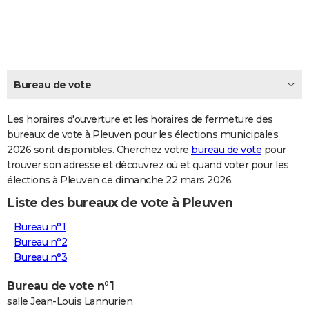
City break
Voyage de noces
Climat
Destinations
Voyage nature
Forum
+
PHOTO
GUIDES D'ACHAT
BONS PLANS
Bureau de vote
CARTE DE VOEUX
Les horaires d'ouverture et les horaires de fermeture des
Carte Bonne année
Carte Pâques
Carte de Noël
Carte Saint-Valentin
Carte d'anniversaire
DICTIONNAIRE
bureaux de vote à Pleuven pour les élections municipales
2026 sont disponibles. Cherchez votre
bureau de vote
pour
Biographies
Expressions
Dictionnaire
Citations
Proverbes
PROGRAMME TV
trouver son adresse et découvrez où et quand voter pour les
élections à Pleuven ce dimanche 22 mars 2026.
COPAINS D'AVANT
Liste des bureaux de vote à Pleuven
Se connecter
Collèges
Universités
Service militaire
S'inscrire
Lycées
Primaires
Entreprises
Avis de recherche
AVIS DE DÉCÈS
Bureau n°1
FORUM
Bureau n°2
Bureau n°3
Lifestyle
Sport
Television
Cinema
Bricolage
Culture
Auto
Voyage
Bureau de vote n°1
salle Jean-Louis Lannurien