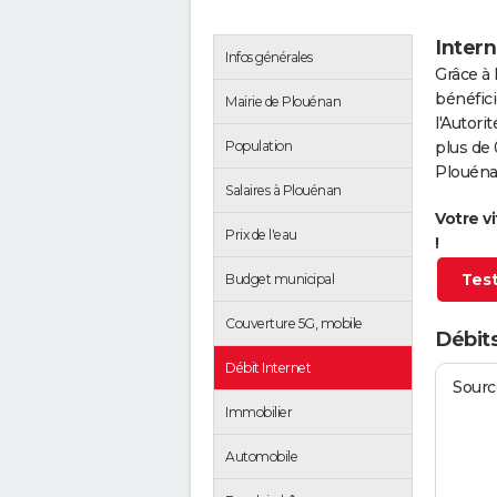
Intern
Infos générales
Grâce à 
bénéfici
Mairie de Plouénan
l'Autor
Population
plus de 
Plouéna
Salaires à Plouénan
Votre v
Prix de l'eau
!
Test
Budget municipal
Couverture 5G, mobile
Débits
Débit Internet
Source
Immobilier
Automobile