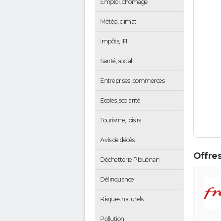
Emploi, chômage
Météo, climat
Impôts, IFI
Santé, social
Entreprises, commerces
Ecoles, scolarité
Tourisme, loisirs
Avis de décès
Offres
Déchetterie Plouénan
Délinquance
Risques naturels
Pollution