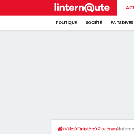
AC
POLITIQUE
SOCIÉTÉ
FAITS DIVER
Villes
Finistère
Plouénan
Interne