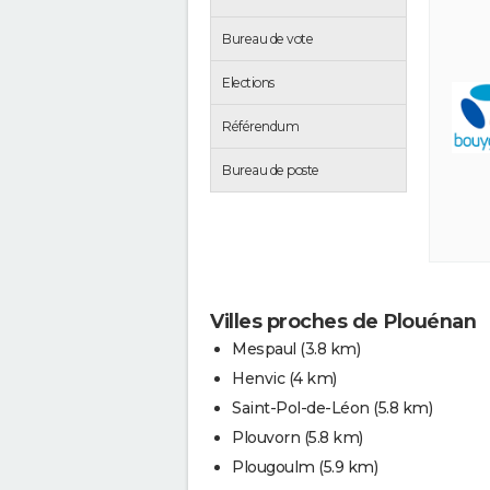
Bureau de vote
Elections
Référendum
Bureau de poste
Villes proches de Plouénan
Mespaul
(3.8 km)
Henvic
(4 km)
Saint-Pol-de-Léon
(5.8 km)
Plouvorn
(5.8 km)
Plougoulm
(5.9 km)