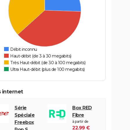
Débit inconnu
Haut-débit (de 3 à 30 megabits)
Très Haut-débit (de 30 à 100 megabits)
Ultra Haut-débit (plus de 100 megabits)
 internet
Série
Box RED
Spéciale
Fibre
à partir de
Freebox
22.99 €
Pop S