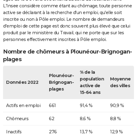
L'Insee considère comme étant au chômage, toute personne
active se déclarant à la recherche d'un emploi, qu'elle soit
inscrite ou non à Pôle emploi. Le nombre de demandeurs
d'emploi de cette page est donc souvent plus élevé que celui
produit par le ministère du Travail, qui ne porte que sur les
personnes effectivement inscrites à Pôle emploi.
Nombre de chômeurs à Plounéour-Brignogan-
plages
% de la
Plounéour-
population
Moyenne
Données 2022
Brignogan-
active de
des villes
plages
15-64 ans
Actifs en emploi
661
91,4 %
90,9 %
Chômeurs
62
8,6 %
8,8 %
Inactifs
276
13,7 %
12,9 %