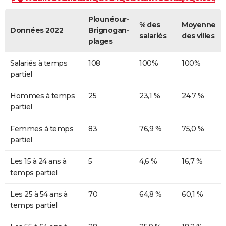
Plounéour-
% des
Moyenne
Données 2022
Brignogan-
salariés
des villes
plages
Salariés à temps
108
100%
100%
partiel
Hommes à temps
25
23,1 %
24,7 %
partiel
Femmes à temps
83
76,9 %
75,0 %
partiel
Les 15 à 24 ans à
5
4,6 %
16,7 %
temps partiel
Les 25 à 54 ans à
70
64,8 %
60,1 %
temps partiel