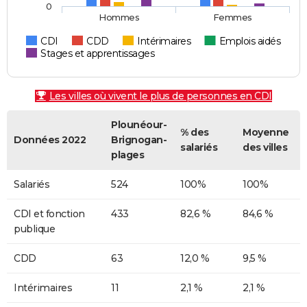
0
Hommes
Femmes
CDI
CDD
Intérimaires
Emplois aidés
Stages et apprentissages
Les villes où vivent le plus de personnes en CDI
Plounéour-
% des
Moyenne
Données 2022
Brignogan-
salariés
des villes
plages
Salariés
524
100%
100%
CDI et fonction
433
82,6 %
84,6 %
publique
CDD
63
12,0 %
9,5 %
Intérimaires
11
2,1 %
2,1 %