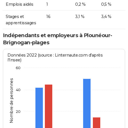
Emplois aidés
1
0,2 %
0,5 %
Stages et
16
3,1 %
3,4 %
apprentissages
Indépendants et employeurs à Plounéour-
Brignogan-plages
Données 2022 (source : Linternaute.com d'après
l'Insee)
60
Nombre de personnes
40
20