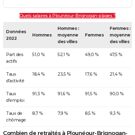
Quels salaires à Plounéour-Brignogan-plages ?
Hommes :
Femmes :
Données
Hommes
moyenne
Femmes
moyenne
2022
des villes
des villes
Part des
51,0 %
52,1 %
49,0 %
47,5 %
actifs
Taux
18,4 %
23,5 %
17,6 %
21,4 %
d'activité
Taux
91,3 %
91,6 %
91,5 %
90,0 %
d'emploi
Taux de
8,7 %
7,9 %
8,5 %
9,3 %
chômage
Combien de retraités à Plounéour-Brignogan-