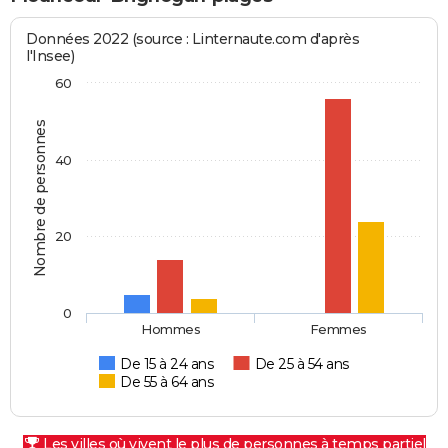
Données 2022 (source : Linternaute.com d'après
l'Insee)
60
Nombre de personnes
40
20
0
Hommes
Femmes
De 15 à 24 ans
De 25 à 54 ans
De 55 à 64 ans
Les villes où vivent le plus de personnes à temps partiel