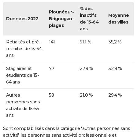
% des
Plounéour-
inactifs
Moyenne
Données 2022
Brignogan-
de 15-64
des villes
plages
ans
Retraités et pré-
141
51,1 %
35,2 %
retraités de 15-64
ans
Stagiaires et
77
27,9 %
32,8 %
étudiants de 15-
64 ans
Autres
58
21,0 %
29,4 %
personnes sans
activité de 15-64
ans
Sont comptabilisés dans la catégorie "autres personnes sans
activité" les personnes sans activité professionnelle et