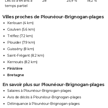
Les 55 à 64 ans à
28
25,9 %
18,2 %
temps partiel
Villes proches de Plounéour-Brignogan-plages
Kerlouan
(4 km)
Goulven
(5.6 km)
Tréflez
(7.2 km)
Plouider
(7.9 km)
Guissény
(8 km)
Saint-Frégant
(8.2 km)
Kernouës
(8.2 km)
Finistère
Bretagne
En savoir plus sur Plounéour-Brignogan-plages
Salaires à Plounéour-Brignogan-plages
Avis de décès à Plounéour-Brignogan-plages
Délinquance à Plounéour-Brignogan-plages