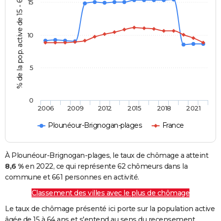
% de la pop. active de 15 - 64 ans
15
10
5
0
2006
2009
2012
2015
2018
2021
Plounéour-Brignogan-plages
France
À Plounéour-Brignogan-plages, le taux de chômage a atteint
8,6 %
en 2022, ce qui représente 62 chômeurs dans la
commune et 661 personnes en activité.
Classement des villes avec le plus de chômage
Le taux de chômage présenté ici porte sur la population active
âgée de 15 à 64 ans et s'entend au sens du recensement.