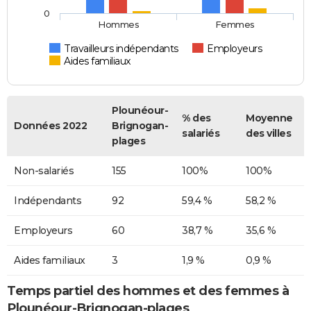
0
Hommes
Femmes
Travailleurs indépendants
Employeurs
Aides familiaux
Plounéour-
% des
Moyenne
Données 2022
Brignogan-
salariés
des villes
plages
Non-salariés
155
100%
100%
Indépendants
92
59,4 %
58,2 %
Employeurs
60
38,7 %
35,6 %
Aides familiaux
3
1,9 %
0,9 %
Temps partiel des hommes et des femmes à
Plounéour-Brignogan-plages