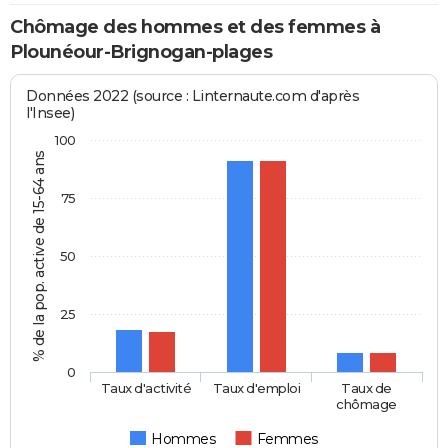
Chômage des hommes et des femmes à
Plounéour-Brignogan-plages
Données 2022 (source : Linternaute.com d'après
l'Insee)
100
% de la pop. active de 15-64 ans
75
50
25
0
Taux d'activité
Taux d'emploi
Taux de
chômage
Hommes
Femmes