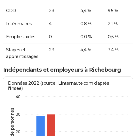
CDD
23
4,4 %
9,5 %
Intérimaires
4
0,8 %
2,1 %
Emplois aidés
0
0,0 %
0,5 %
Stages et
23
4,4 %
3,4 %
apprentissages
Indépendants et employeurs à Richebourg
Données 2022 (source : Linternaute.com d'après
l'Insee)
40
Nombre de personnes
30
20