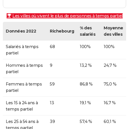
Les villes où vivent le plus de personnes à temps partiel
% des
Moyenne
Données 2022
Richebourg
salariés
des villes
Salariés à temps
68
100%
100%
partiel
Hommes à temps
9
13,2 %
24,7 %
partiel
Femmes à temps
59
86,8 %
75,0 %
partiel
Les 15 à 24 ans à
13
19,1 %
16,7 %
temps partiel
Les 25 à 54 ans à
39
57,4 %
60,1 %
temps partiel