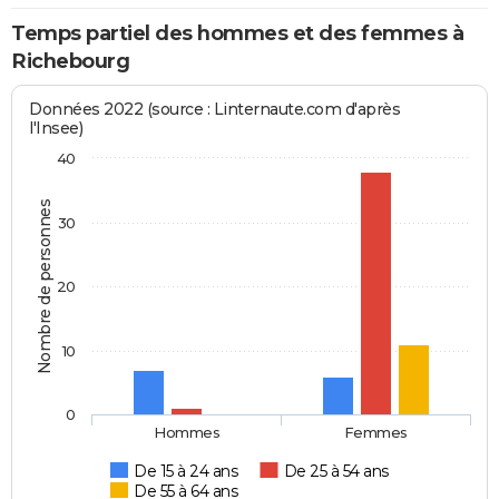
Temps partiel des hommes et des femmes à
Richebourg
Données 2022 (source : Linternaute.com d'après
l'Insee)
40
Nombre de personnes
30
20
10
0
Hommes
Femmes
De 15 à 24 ans
De 25 à 54 ans
De 55 à 64 ans