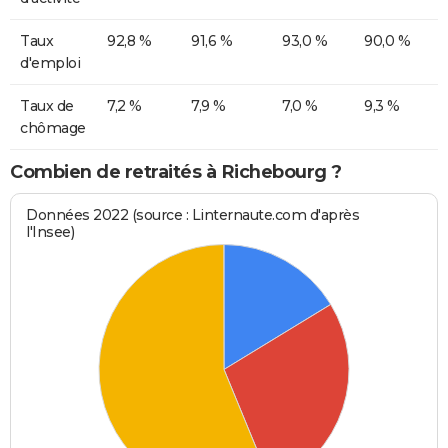
Taux
92,8 %
91,6 %
93,0 %
90,0 %
d'emploi
Taux de
7,2 %
7,9 %
7,0 %
9,3 %
chômage
Combien de retraités à Richebourg ?
Données 2022 (source : Linternaute.com d'après
l'Insee)