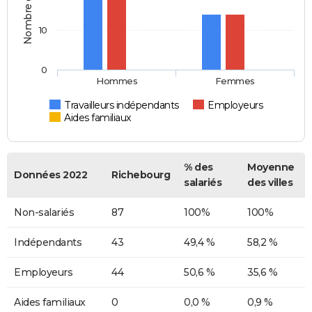
10
0
Hommes
Femmes
Travailleurs indépendants
Employeurs
Aides familiaux
% des
Moyenne
Données 2022
Richebourg
salariés
des villes
Non-salariés
87
100%
100%
Indépendants
43
49,4 %
58,2 %
Employeurs
44
50,6 %
35,6 %
Aides familiaux
0
0,0 %
0,9 %