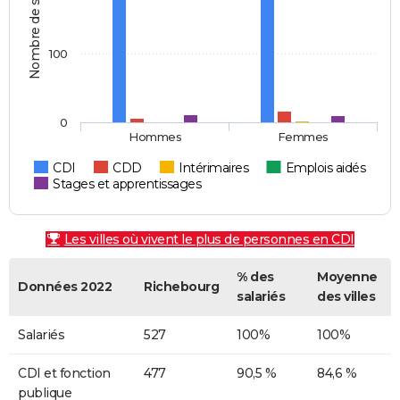
Nombre de salariés
100
0
Hommes
Femmes
CDI
CDD
Intérimaires
Emplois aidés
Stages et apprentissages
Les villes où vivent le plus de personnes en CDI
% des
Moyenne
Données 2022
Richebourg
salariés
des villes
Salariés
527
100%
100%
CDI et fonction
477
90,5 %
84,6 %
publique