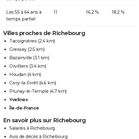
Les 55 à 64 ans à
11
16,2 %
18,2 %
temps partiel
Villes proches de Richebourg
Tacoignières
(2.4 km)
Gressey
(2.5 km)
Bazainville
(3.1 km)
Orvilliers
(3.4 km)
Houdan
(4 km)
Civry-la-Forêt
(4.6 km)
Prunay-le-Temple
(4.7 km)
Yvelines
Île-de-France
En savoir plus sur Richebourg
Salaires à Richebourg
Avis de décès à Richebourg