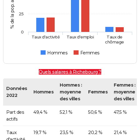
25
0
Taux d'activité
Taux d'emploi
Taux de
chômage
Hommes
Femmes
Quels salaires à Richebourg ?
Hommes :
Femmes :
Données
Hommes
moyenne
Femmes
moyenne
2022
des villes
des villes
Part des
49,4 %
52,1 %
50,6 %
47,5 %
actifs
Taux
19,7 %
23,5 %
20,2 %
21,4 %
d'activité