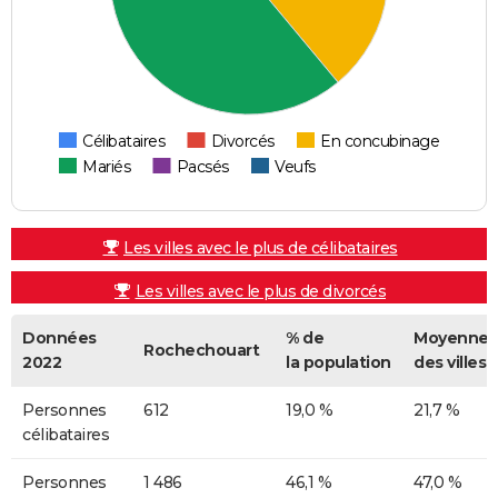
Célibataires
Divorcés
En concubinage
Mariés
Pacsés
Veufs
Les villes avec le plus de célibataires
Les villes avec le plus de divorcés
Données
% de
Moyenne
Rochechouart
2022
la population
des villes
Personnes
612
19,0 %
21,7 %
célibataires
Personnes
1 486
46,1 %
47,0 %