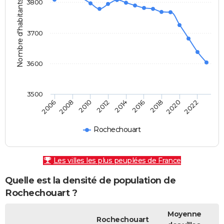
Nombre d'habitants
3800
3700
3600
3500
2010
2016
2022
2008
2014
2020
2006
2012
2018
Rochechouart
Les villes les plus peuplées de France
Quelle est la densité de population de
Rochechouart ?
Moyenne
Rochechouart