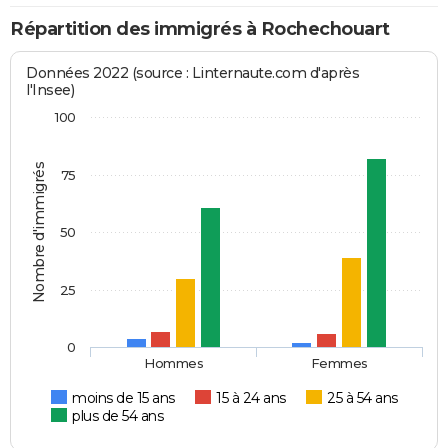
Répartition des immigrés à Rochechouart
Données 2022 (source : Linternaute.com d'après
l'Insee)
100
Nombre d'immigrés
75
50
25
0
Hommes
Femmes
moins de 15 ans
15 à 24 ans
25 à 54 ans
plus de 54 ans