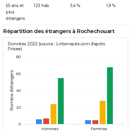
55 ans et
123 hab.
3,4 %
1,9 %
plus
étrangers
Répartition des étrangers à Rochechouart
Données 2022 (source : Linternaute.com d'après
l'Insee)
80
Nombre d'étrangers
60
40
20
0
Hommes
Femmes