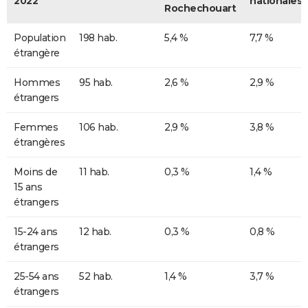
2022
nationales
Rochechouart
Population
198 hab.
5,4 %
7,7 %
étrangère
Hommes
95 hab.
2,6 %
2,9 %
étrangers
Femmes
106 hab.
2,9 %
3,8 %
étrangères
Moins de
11 hab.
0,3 %
1,4 %
15 ans
étrangers
15-24 ans
12 hab.
0,3 %
0,8 %
étrangers
25-54 ans
52 hab.
1,4 %
3,7 %
étrangers