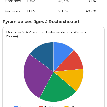
Hommes
1 752
48,2 %
50,1 %
Femmes
1 885
51,8 %
49,9 %
Pyramide des âges à Rochechouart
Données 2022 (source : Linternaute.com d'après
l'Insee)