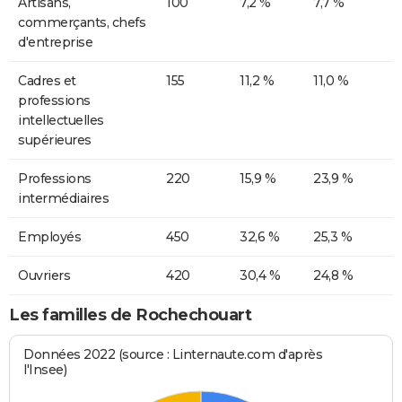
Artisans,
100
7,2 %
7,7 %
commerçants, chefs
d'entreprise
Cadres et
155
11,2 %
11,0 %
professions
intellectuelles
supérieures
Professions
220
15,9 %
23,9 %
intermédiaires
Employés
450
32,6 %
25,3 %
Ouvriers
420
30,4 %
24,8 %
Les familles de Rochechouart
Données 2022 (source : Linternaute.com d'après
l'Insee)