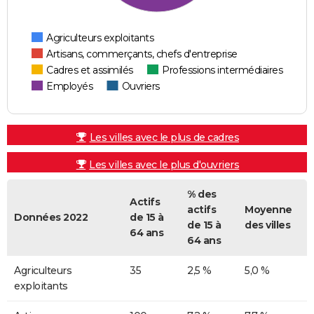
Agriculteurs exploitants
Artisans, commerçants, chefs d'entreprise
Cadres et assimilés
Professions intermédiaires
Employés
Ouvriers
Les villes avec le plus de cadres
Les villes avec le plus d'ouvriers
% des
Actifs
actifs
Moyenne
Données 2022
de 15 à
de 15 à
des villes
64 ans
64 ans
Agriculteurs
35
2,5 %
5,0 %
exploitants