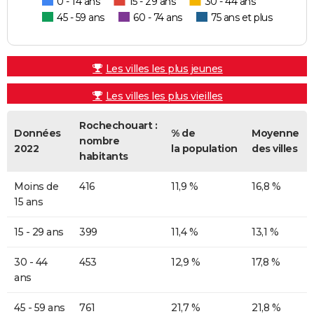
0 - 14 ans
15 - 29 ans
30 - 44 ans
45 - 59 ans
60 - 74 ans
75 ans et plus
Les villes les plus jeunes
Les villes les plus vieilles
Rochechouart :
Données
% de
Moyenne
nombre
2022
la population
des villes
habitants
Moins de
416
11,9 %
16,8 %
15 ans
15 - 29 ans
399
11,4 %
13,1 %
30 - 44
453
12,9 %
17,8 %
ans
45 - 59 ans
761
21,7 %
21,8 %