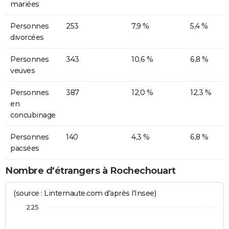
mariées
Personnes
253
7,9 %
5,4 %
divorcées
Personnes
343
10,6 %
6,8 %
veuves
Personnes
387
12,0 %
12,3 %
en
concubinage
Personnes
140
4,3 %
6,8 %
pacsées
Nombre d'étrangers à Rochechouart
(source : Linternaute.com d'après l'Insee)
225