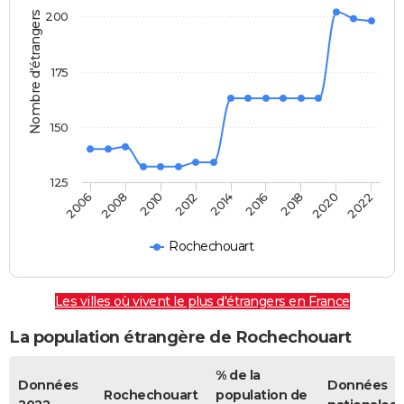
Nombre d'étrangers
200
175
150
125
2022
2014
2006
2008
2016
2018
2010
2020
2012
Rochechouart
Les villes où vivent le plus d'étrangers en France
La population étrangère de Rochechouart
% de la
Données
Données
Rochechouart
population de