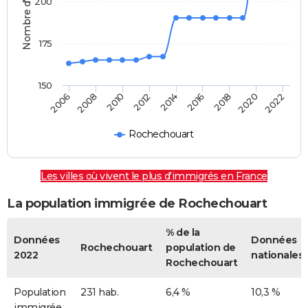
Nombre d'immigrés
200
175
150
2022
2014
2006
2008
2016
2018
2010
2020
2012
Rochechouart
Les villes où vivent le plus d'immigrés en France
La population immigrée de Rochechouart
% de la
Données
Données
Rochechouart
population de
2022
nationales
Rochechouart
Population
231 hab.
6,4 %
10,3 %
immigrée