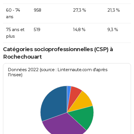
60 - 74
958
27,3 %
21,3 %
ans
75 ans et
519
14,8 %
9,3 %
plus
Catégories socioprofessionnelles (CSP) à
Rochechouart
Données 2022 (source : Linternaute.com d'après
l'Insee)