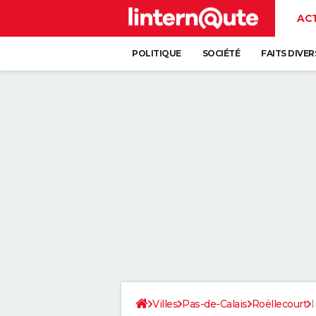
AC
POLITIQUE
SOCIÉTÉ
FAITS DIVER
Villes
Pas-de-Calais
Roëllecourt
I