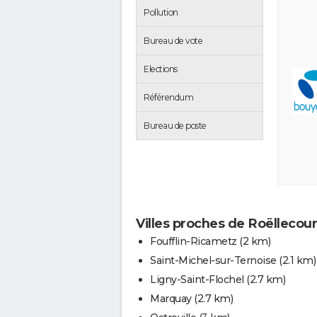
Pollution
Bureau de vote
Elections
Référendum
Bureau de poste
Villes proches de Roëllecour
Foufflin-Ricametz
(2 km)
Saint-Michel-sur-Ternoise
(2.1 km)
Ligny-Saint-Flochel
(2.7 km)
Marquay
(2.7 km)