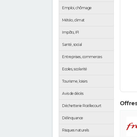
Emploi, chômage
Météo, climat
Impôts, IFI
Santé, social
Entreprises, commerces
Ecoles, scolarité
Tourisme, loisirs
Avis de décès
Offres
Déchetterie Roëllecourt
Délinquance
Risques naturels