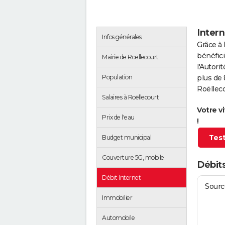
Intern
Infos générales
Grâce à 
bénéfici
Mairie de Roëllecourt
l'Autor
Population
plus de 
Roëlleco
Salaires à Roëllecourt
Votre v
Prix de l'eau
!
Test
Budget municipal
Couverture 5G, mobile
Débits
Débit Internet
Source
Immobilier
Automobile