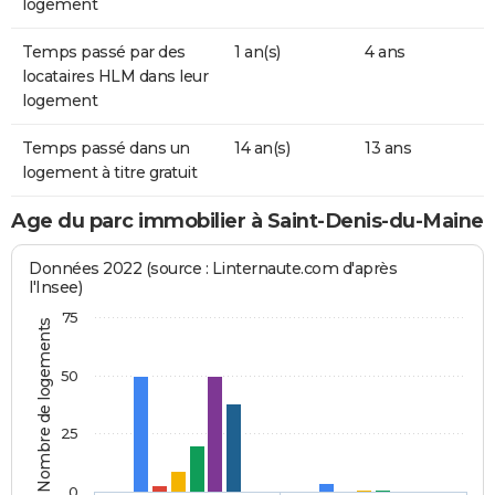
logement
Temps passé par des
1 an(s)
4 ans
locataires HLM dans leur
logement
Temps passé dans un
14 an(s)
13 ans
logement à titre gratuit
Age du parc immobilier à Saint-Denis-du-Maine
Données 2022 (source : Linternaute.com d'après
l'Insee)
75
Nombre de logements
50
25
0