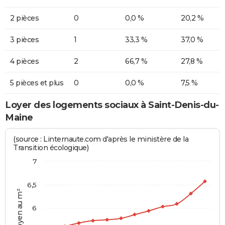
2 pièces
0
0,0 %
20,2 %
3 pièces
1
33,3 %
37,0 %
4 pièces
2
66,7 %
27,8 %
5 pièces et plus
0
0,0 %
7,5 %
Loyer des logements sociaux à Saint-Denis-du-
Maine
(source : Linternaute.com d'après le ministère de la
Transition écologique)
7
6,5
Prix moyen au m²
6