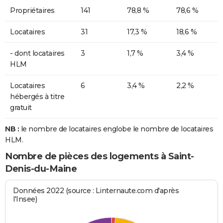
Propriétaires
141
78,8 %
78,6 %
Locataires
31
17,3 %
18,6 %
- dont locataires
3
1,7 %
3,4 %
HLM
Locataires
6
3,4 %
2,2 %
hébergés à titre
gratuit
NB :
le nombre de locataires englobe le nombre de locataires
HLM.
Nombre de pièces des logements à Saint-
Denis-du-Maine
Données 2022 (source : Linternaute.com d'après
l'Insee)