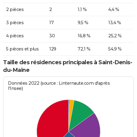
2 pièces
2
1,1 %
4,4 %
3 pièces
17
9,5 %
13,4 %
4 pièces
30
16,8 %
25,2 %
5 pièces et plus
129
72,1 %
54,9 %
Taille des résidences principales à Saint-Denis-
du-Maine
Données 2022 (source : Linternaute.com d'après
l'Insee)