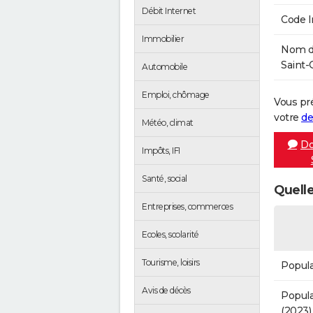
Débit Internet
Code 
Immobilier
Nom de
Saint-
Automobile
Emploi, chômage
Vous pr
votre
de
Météo, climat
Do
Impôts, IFI
Santé, social
Quelle
Entreprises, commerces
Ecoles, scolarité
Tourisme, loisirs
Popula
Avis de décès
Popula
(2023)