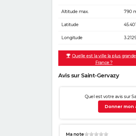
Altitude max.
790 m
Latitude
45.40
Longitude
3.212
Quelle est la ville la plus grand
France ?
Avis sur Saint-Gervazy
Quel est votre avis sur S
Donner mon a
Ma note