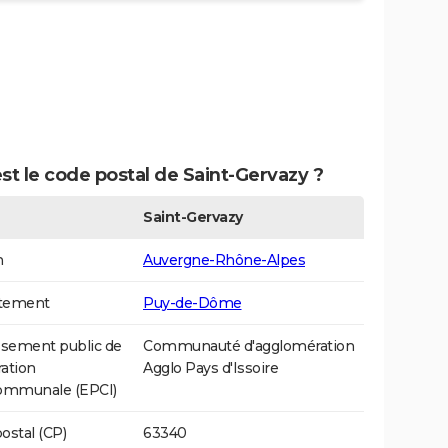
st le code postal de Saint-Gervazy ?
Saint-Gervazy
n
Auvergne-Rhône-Alpes
tement
Puy-de-Dôme
ssement public de
Communauté d'agglomération
ation
Agglo Pays d'Issoire
communale (EPCI)
ostal (CP)
63340