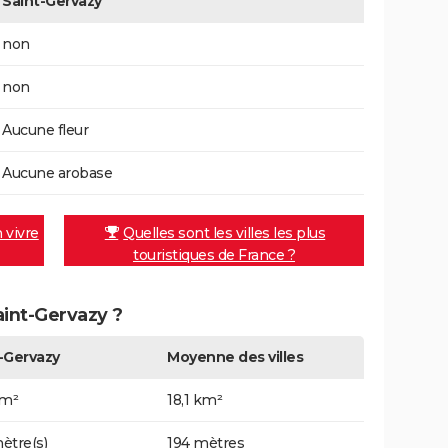
Saint-Gervazy
non
non
Aucune fleur
Aucune arobase
n vivre
Quelles sont les villes les plus
touristiques de France ?
aint-Gervazy ?
-Gervazy
Moyenne des villes
km²
18,1 km²
ètre(s)
194 mètres