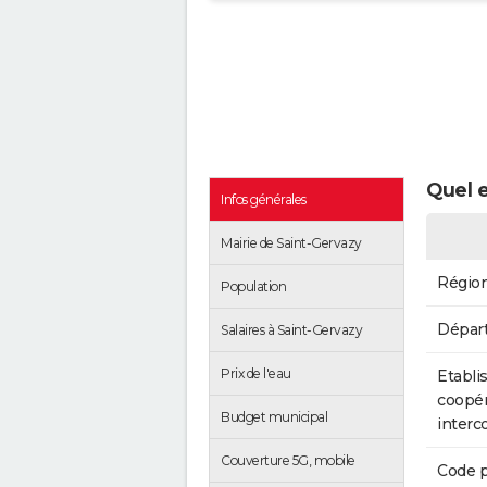
Quel e
Infos générales
Mairie de Saint-Gervazy
Régio
Population
Dépar
Salaires à Saint-Gervazy
Prix de l'eau
Etabli
coopér
Budget municipal
inter
Couverture 5G, mobile
Code p