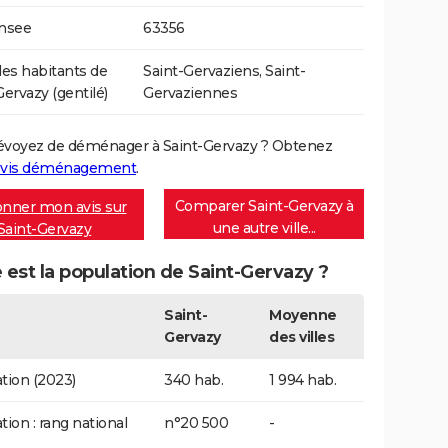
Insee
63356
s habitants de
Saint-Gervaziens, Saint-
Gervazy (gentilé)
Gervaziennes
évoyez de déménager à Saint-Gervazy ? Obtenez
vis déménagement
.
Comparer Saint-Gervazy à
nner mon avis sur
une autre ville...
Saint-Gervazy
 est la population de Saint-Gervazy ?
Saint-
Moyenne
Gervazy
des villes
tion (2023)
340 hab.
1 994 hab.
tion : rang national
n°20 500
-