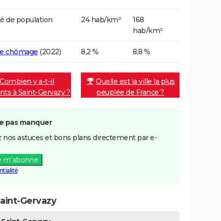
é de population
24 hab/km²
168
hab/km²
de chômage
(2022)
8,2 %
8,8 %
Combien y a-t-il
Quelle est la ville la plus
nts à Saint-Gervazy ?
peuplée de France ?
e pas manquer
 nos astuces et bons plans directement par e-
e m'abonne
tialité
aint-Gervazy