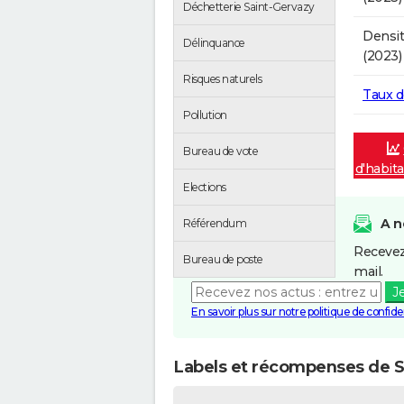
Déchetterie Saint-Gervazy
Densit
Délinquance
(2023)
Risques naturels
Taux 
Pollution
Bureau de vote
d'habita
Elections
A n
Référendum
Recevez
Bureau de poste
mail.
J
En savoir plus sur notre politique de confiden
Labels et récompenses de S