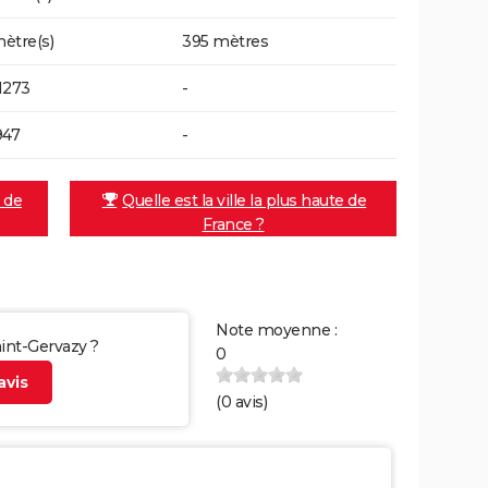
ètre(s)
395 mètres
1273
-
947
-
e de
Quelle est la ville la plus haute de
France ?
Note moyenne :
aint-Gervazy ?
0
vis
(
0
avis)