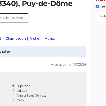
3340), Puy-de-Dôme
Lint
t
Chambezon
Vichel
Moriat
 rater
Mise à jour le 10/02/26
Superficie
Altitude
Avis sur Saint-Gervazy
Carte