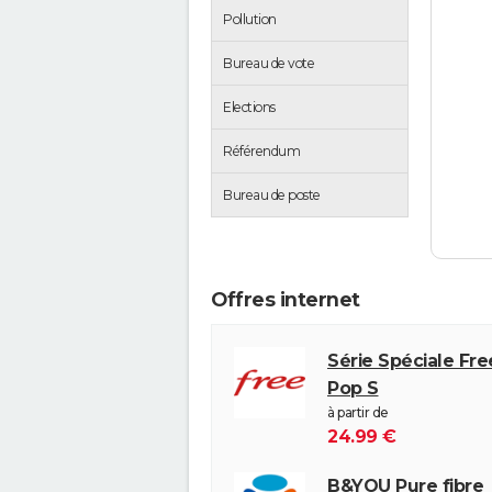
Pollution
Bureau de vote
Elections
Référendum
Bureau de poste
Offres internet
Série Spéciale Fr
Pop S
à partir de
24.99 €
B&YOU Pure fibre