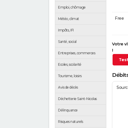
Emploi, chômage
Free
Météo, climat
Impôts, IFI
Santé, social
Votre v
!
Entreprises, commerces
Test
Ecoles, scolarité
Débits
Tourisme, loisirs
Source
Avis de décès
Déchetterie Saint-Nicolas
Délinquance
Risques naturels