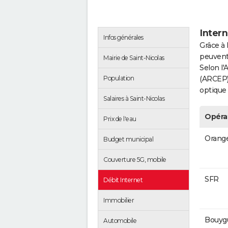
Intern
Infos générales
Grâce à 
peuvent 
Mairie de Saint-Nicolas
Selon l
Population
(ARCEP),
optique 
Salaires à Saint-Nicolas
Opéra
Prix de l'eau
Orang
Budget municipal
Couverture 5G, mobile
SFR
Débit Internet
Immobilier
Bouyg
Automobile