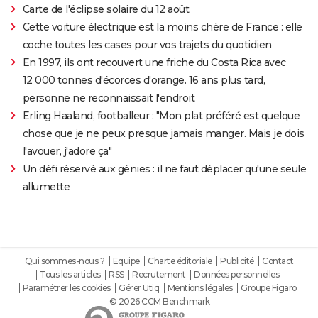
Carte de l'éclipse solaire du 12 août
Cette voiture électrique est la moins chère de France : elle
coche toutes les cases pour vos trajets du quotidien
En 1997, ils ont recouvert une friche du Costa Rica avec
12 000 tonnes d'écorces d'orange. 16 ans plus tard,
personne ne reconnaissait l'endroit
Erling Haaland, footballeur : "Mon plat préféré est quelque
chose que je ne peux presque jamais manger. Mais je dois
l'avouer, j'adore ça"
Un défi réservé aux génies : il ne faut déplacer qu'une seule
allumette
Qui sommes-nous ?
Equipe
Charte éditoriale
Publicité
Contact
Tous les articles
RSS
Recrutement
Données personnelles
Paramétrer les cookies
Gérer Utiq
Mentions légales
Groupe Figaro
© 2026 CCM Benchmark