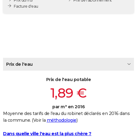
Prix du m3
Prix de l'abonnement
City break
Voyage de noces
Climat
Destinations
Voyage nature
Forum
+
Facture d'eau
PHOTO
GUIDES D'ACHAT
BONS PLANS
CARTE DE VOEUX
Carte Bonne année
Carte Pâques
Carte de Noël
Carte Saint-Valentin
Carte d'anniversaire
DICTIONNAIRE
Prix de l'eau
Biographies
Expressions
Dictionnaire
Citations
Proverbes
PROGRAMME TV
Prix de l'eau potable
COPAINS D'AVANT
1,89 €
Se connecter
Collèges
Universités
Service militaire
S'inscrire
Lycées
Primaires
Entreprises
Avis de recherche
AVIS DE DÉCÈS
par m³ en 2016
FORUM
Moyenne des tarifs de l'eau du robinet déclarés en 2016 dans
Lifestyle
Sport
Television
Cinema
Bricolage
Culture
Auto
Voyage
la commune. (Voir la
méthodologie
)
Dans quelle ville l'eau est la plus chère ?