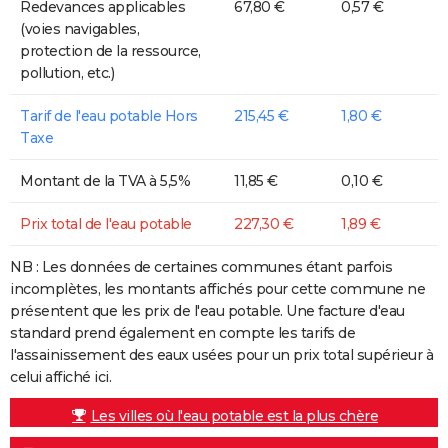
Redevances applicables
67,80 €
0,57 €
(voies navigables,
protection de la ressource,
pollution, etc.)
Tarif de l'eau potable Hors
215,45 €
1,80 €
Taxe
Montant de la TVA à 5,5%
11,85 €
0,10 €
Prix total de l'eau potable
227,30 €
1,89 €
NB : Les données de certaines communes étant parfois
incomplètes, les montants affichés pour cette commune ne
présentent que les prix de l'eau potable. Une facture d'eau
standard prend également en compte les tarifs de
l'assainissement des eaux usées pour un prix total supérieur à
celui affiché ici.
Les villes où l'eau potable est la plus chère