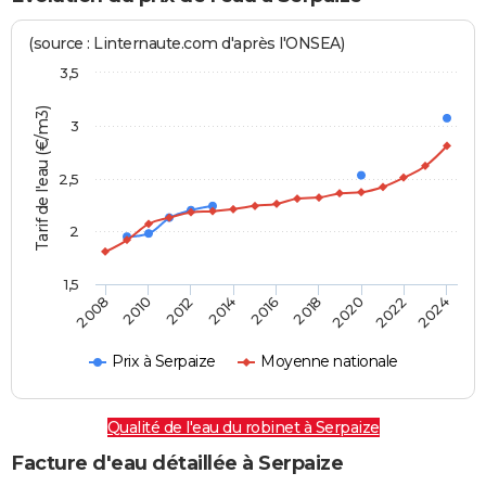
(source : Linternaute.com d'après l'ONSEA)
3,5
Tarif de l'eau (€/m3)
3
2,5
2
1,5
2016
2014
2024
2012
2022
2010
2020
2008
2018
Prix à Serpaize
Moyenne nationale
Qualité de l'eau du robinet à Serpaize
Facture d'eau détaillée à Serpaize