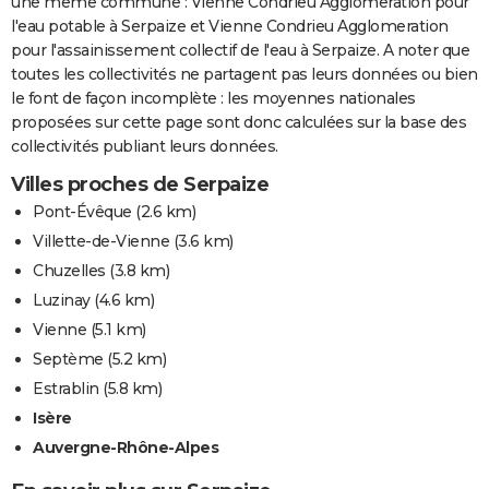
une même commune : Vienne Condrieu Agglomeration pour
l'eau potable à Serpaize et Vienne Condrieu Agglomeration
pour l'assainissement collectif de l'eau à Serpaize. A noter que
toutes les collectivités ne partagent pas leurs données ou bien
le font de façon incomplète : les moyennes nationales
proposées sur cette page sont donc calculées sur la base des
collectivités publiant leurs données.
Villes proches de Serpaize
Pont-Évêque
(2.6 km)
Villette-de-Vienne
(3.6 km)
Chuzelles
(3.8 km)
Luzinay
(4.6 km)
Vienne
(5.1 km)
Septème
(5.2 km)
Estrablin
(5.8 km)
Isère
Auvergne-Rhône-Alpes