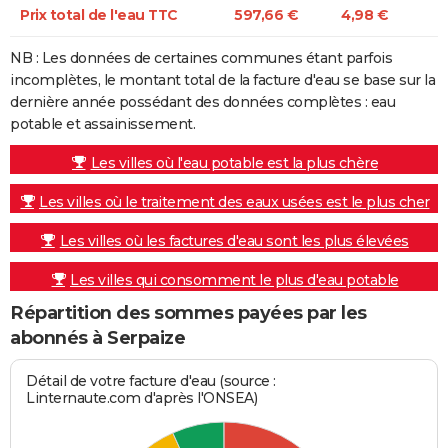
Prix total de l'eau TTC
597,66 €
4,98 €
NB : Les données de certaines communes étant parfois
incomplètes, le montant total de la facture d'eau se base sur la
dernière année possédant des données complètes : eau
potable et assainissement.
Les villes où l'eau potable est la plus chère
Les villes où le traitement des eaux usées est le plus cher
Les villes où les factures d'eau sont les plus élevées
Les villes qui consomment le plus d'eau potable
Répartition des sommes payées par les
abonnés à Serpaize
Détail de votre facture d'eau (source :
Linternaute.com d'après l'ONSEA)