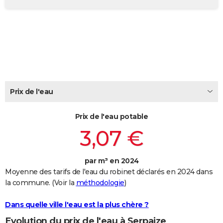
City break
Voyage de noces
Climat
Destinations
Voyage nature
Forum
+
PHOTO
GUIDES D'ACHAT
BONS PLANS
CARTE DE VOEUX
Carte Bonne année
Carte Pâques
Carte de Noël
Carte Saint-Valentin
Carte d'anniversaire
Prix de l'eau
DICTIONNAIRE
Biographies
Expressions
Dictionnaire
Citations
Proverbes
PROGRAMME TV
Prix de l'eau potable
3,07 €
COPAINS D'AVANT
Se connecter
Collèges
Universités
Service militaire
S'inscrire
Lycées
Primaires
Entreprises
Avis de recherche
AVIS DE DÉCÈS
par m³ en 2024
Moyenne des tarifs de l'eau du robinet déclarés en 2024 dans
FORUM
la commune. (Voir la
méthodologie
)
Lifestyle
Sport
Television
Cinema
Bricolage
Culture
Auto
Voyage
Dans quelle ville l'eau est la plus chère ?
Evolution du prix de l'eau à Serpaize