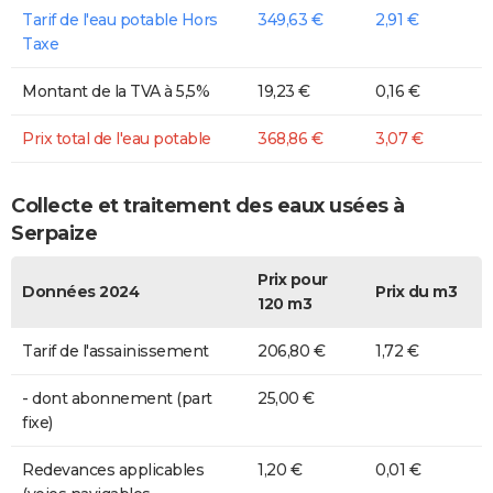
Tarif de l'eau potable Hors
349,63 €
2,91 €
Taxe
Montant de la TVA à 5,5%
19,23 €
0,16 €
Prix total de l'eau potable
368,86 €
3,07 €
Collecte et traitement des eaux usées à
Serpaize
Prix pour
Données 2024
Prix du m3
120 m3
Tarif de l'assainissement
206,80 €
1,72 €
- dont abonnement (part
25,00 €
fixe)
Redevances applicables
1,20 €
0,01 €