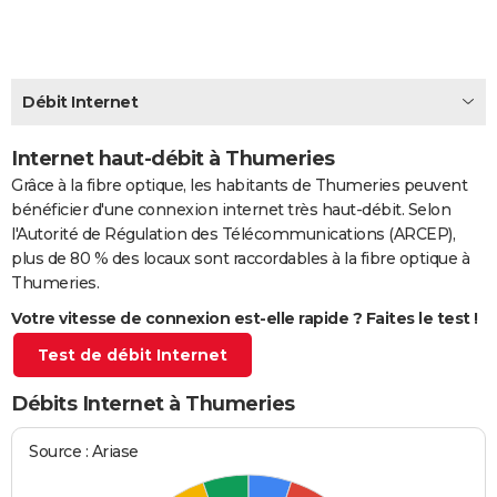
City break
Voyage de noces
Climat
Destinations
Voyage nature
Forum
+
PHOTO
GUIDES D'ACHAT
Débit Internet
BONS PLANS
Internet haut-débit à Thumeries
CARTE DE VOEUX
Grâce à la fibre optique, les habitants de Thumeries peuvent
Carte Bonne année
Carte Pâques
Carte de Noël
Carte Saint-Valentin
Carte d'anniversaire
DICTIONNAIRE
bénéficier d'une connexion internet très haut-débit. Selon
l'Autorité de Régulation des Télécommunications (ARCEP),
Biographies
Expressions
Dictionnaire
Citations
Proverbes
PROGRAMME TV
plus de 80 % des locaux sont raccordables à la fibre optique à
Thumeries.
COPAINS D'AVANT
Votre vitesse de connexion est-elle rapide ? Faites le test !
Se connecter
Collèges
Universités
Service militaire
S'inscrire
Lycées
Primaires
Entreprises
Avis de recherche
AVIS DE DÉCÈS
Test de débit Internet
FORUM
Débits Internet à Thumeries
Lifestyle
Sport
Television
Cinema
Bricolage
Culture
Auto
Voyage
Source : Ariase