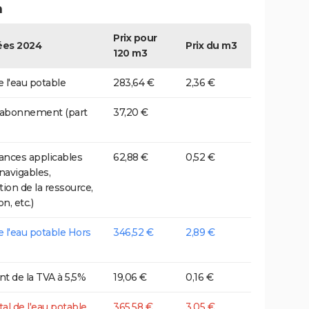
n
Prix pour
es 2024
Prix du m3
120 m3
e l'eau potable
283,64 €
2,36 €
 abonnement (part
37,20 €
nces applicables
62,88 €
0,52 €
 navigables,
tion de la ressource,
on, etc.)
de l'eau potable Hors
346,52 €
2,89 €
t de la TVA à 5,5%
19,06 €
0,16 €
tal de l'eau potable
365,58 €
3,05 €