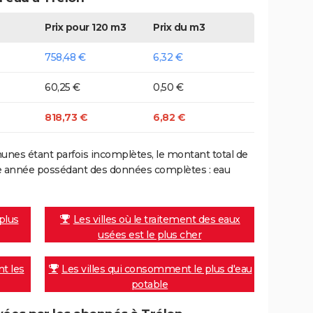
Prix pour 120 m3
Prix du m3
758,48 €
6,32 €
60,25 €
0,50 €
818,73 €
6,82 €
nes étant parfois incomplètes, le montant total de
ière année possédant des données complètes : eau
 plus
Les villes où le traitement des eaux
usées est le plus cher
nt les
Les villes qui consomment le plus d'eau
potable