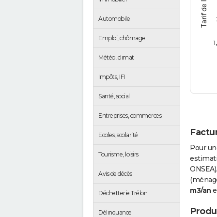
Automobile
Emploi, chômage
1
Météo, climat
Impôts, IFI
Santé, social
Entreprises, commerces
Factur
Ecoles, scolarité
Pour un
Tourisme, loisirs
estimati
ONSEA).
Avis de décès
(ménages
m3/an
e
Déchetterie Trélon
Produc
Délinquance