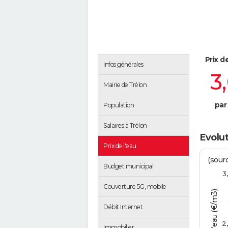
Prix d
Infos générales
3
Mairie de Trélon
par
Population
Salaires à Trélon
Evolut
Prix de l'eau
(sour
Budget municipal
3
Couverture 5G, mobile
Tarif de l'eau (€/m3)
Débit Internet
2
Immobilier