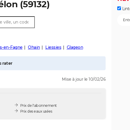
élon
(59132)
Lint
rs-en-Fagne
Ohain
Liessies
Glageon
 rater
Mise à jour le 10/02/26
Prix de l'abonnement
Prix des eaux usées