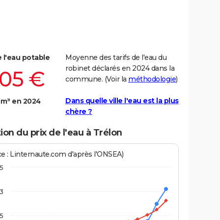
e l'eau potable
Moyenne des tarifs de l'eau du
robinet déclarés en 2024 dans la
,05 €
commune. (Voir la
méthodologie
)
Dans quelle ville l'eau est la plus
 m³ en 2024
chère ?
ion du prix de l'eau à Trélon
ce : Linternaute.com d'après l'ONSEA)
,5
3
,5