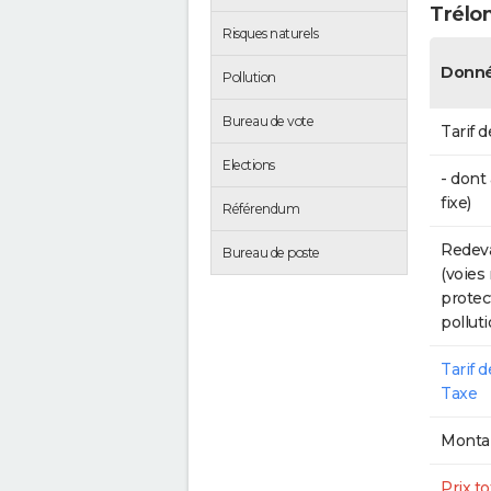
Trélo
Risques naturels
Donné
Pollution
Bureau de vote
Tarif d
Elections
- dont
fixe)
Référendum
Redeva
Bureau de poste
(voies
protec
polluti
Tarif 
Taxe
Montan
Prix to