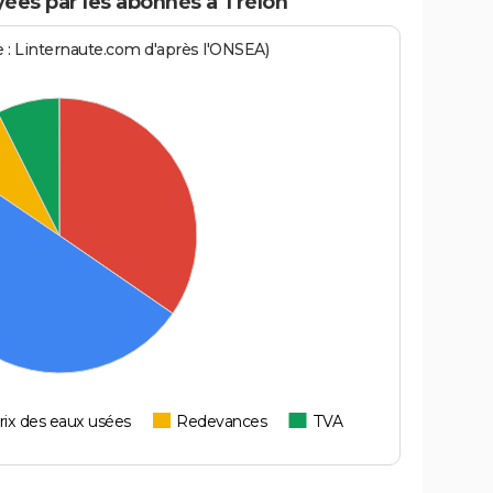
ées par les abonnés à Trélon
ce : Linternaute.com d'après l'ONSEA)
rix des eaux usées
Redevances
TVA