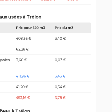
eaux usées à Trélon
Prix pour 120 m3
Prix du m3
408,36 €
3,40 €
62,28 €
ables,
3,60 €
0,03 €
411,96 €
3,43 €
41,20 €
0,34 €
453,16 €
3,78 €
d'eau à Trélon