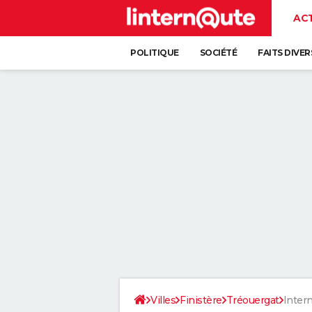
AC
POLITIQUE
SOCIÉTÉ
FAITS DIVER
Villes
Finistère
Tréouergat
Inter