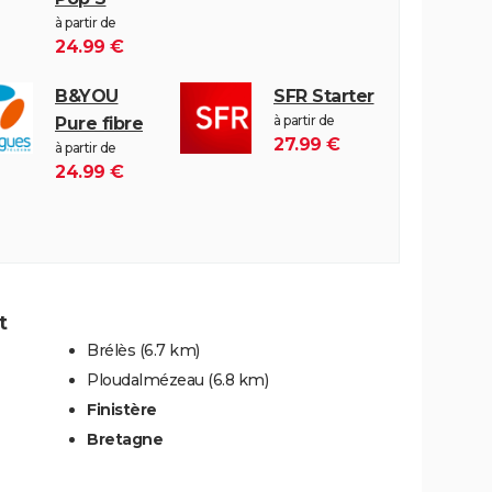
à partir de
24.99 €
B&YOU
SFR Starter
à partir de
Pure fibre
27.99 €
à partir de
24.99 €
t
Brélès
(6.7 km)
Ploudalmézeau
(6.8 km)
Finistère
Bretagne