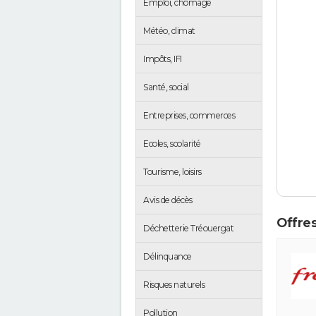
Emploi, chômage
Météo, climat
Impôts, IFI
Santé, social
Entreprises, commerces
Ecoles, scolarité
Tourisme, loisirs
Avis de décès
Offres
Déchetterie Tréouergat
Délinquance
Risques naturels
Pollution