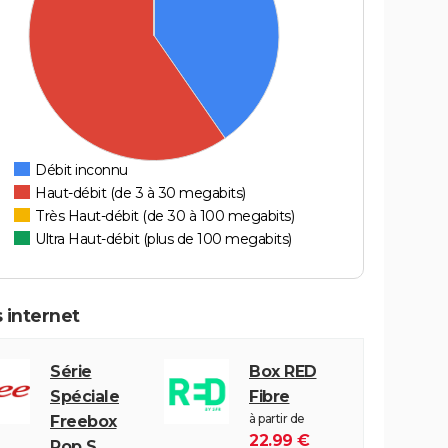
Débit inconnu
Haut-débit (de 3 à 30 megabits)
Très Haut-débit (de 30 à 100 megabits)
Ultra Haut-débit (plus de 100 megabits)
 internet
Série
Box RED
Spéciale
Fibre
à partir de
Freebox
22.99 €
Pop S