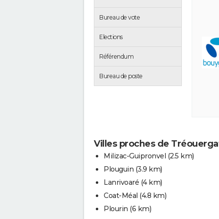
Bureau de vote
Elections
Référendum
Bureau de poste
Villes proches de Tréouerga
Milizac-Guipronvel
(2.5 km)
Plouguin
(3.9 km)
Lanrivoaré
(4 km)
Coat-Méal
(4.8 km)
Plourin
(6 km)