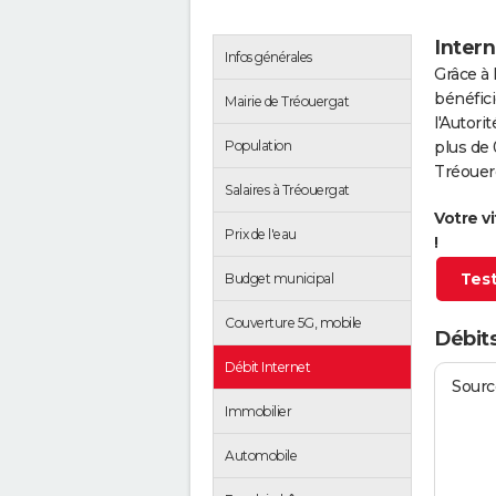
Intern
Infos générales
Grâce à 
bénéfici
Mairie de Tréouergat
l'Autor
Population
plus de 
Tréouer
Salaires à Tréouergat
Votre v
Prix de l'eau
!
Test
Budget municipal
Couverture 5G, mobile
Débits
Débit Internet
Source
Immobilier
Automobile