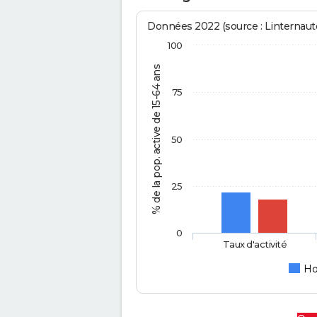
Données 2022 (source : Linternaute
100
% de la pop. active de 15-64 ans
75
50
25
0
Taux d'activité
H