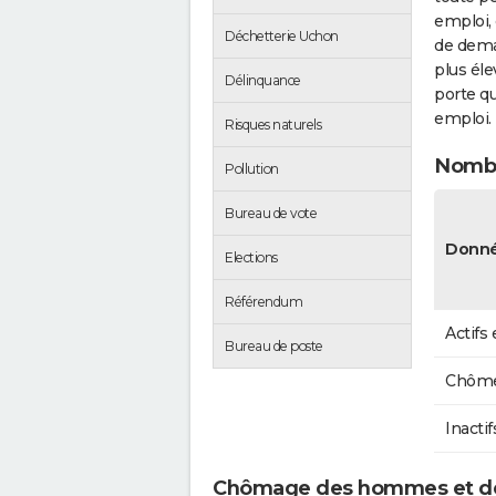
emploi, 
Déchetterie Uchon
de dema
plus éle
Délinquance
porte qu
emploi.
Risques naturels
Nombr
Pollution
Bureau de vote
Donné
Elections
Référendum
Actifs
Bureau de poste
Chôme
Inactif
Chômage des hommes et d