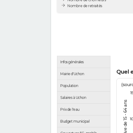
Nombre de retraités
Infos générales
Quel 
Mairie d'Uchon
(sourc
Population
1
Salaires à Uchon
% de la pop. active de 15 - 64 ans
Prix de l'eau
1
Budget municipal