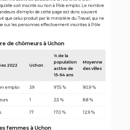
qu'elle soit inscrite ou non à Pôle emploi. Le nombre
ndeurs d'emploi de cette page est donc souvent
vé que celui produit par le ministère du Travail, qui ne
e sur les personnes effectivement inscrites à Pôle
e de chômeurs à Uchon
% de la
population
Moyenne
es 2022
Uchon
active de
des villes
15-64 ans
 en emploi
39
97,5 %
90,9 %
urs
1
2,5 %
8,8 %
s
17
17,0 %
12,9 %
es femmes à Uchon