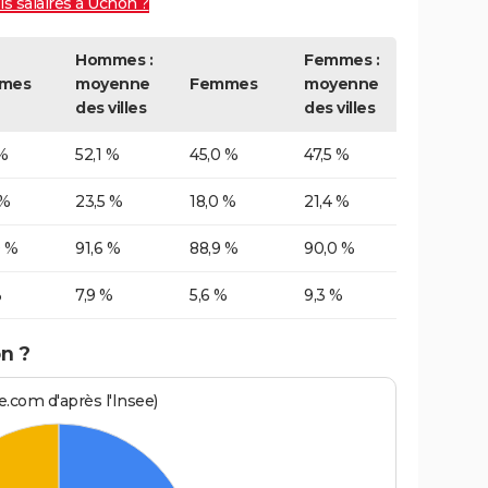
s salaires à Uchon ?
Hommes :
Femmes :
mes
moyenne
Femmes
moyenne
des villes
des villes
%
52,1 %
45,0 %
47,5 %
 %
23,5 %
18,0 %
21,4 %
0 %
91,6 %
88,9 %
90,0 %
%
7,9 %
5,6 %
9,3 %
n ?
.com d'après l'Insee)