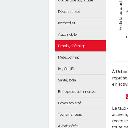
Couverture 5G, mobile
Débit Internet
Immobilier
Automobile
Emploi, chômage
Météo, climat
Impôts, IFI
À Uchon
représe
Santé, social
en activi
Entreprises, commerces
Ecoles, scolarité
Le taux 
active â
Tourisme, loisirs
recense
Avis de décès
toute pe