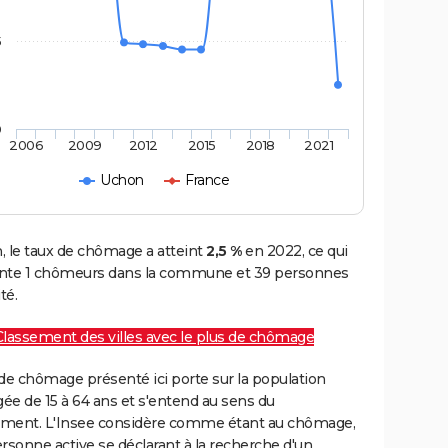
5
0
2006
2009
2012
2015
2018
2021
Uchon
France
, le taux de chômage a atteint
2,5 %
en 2022, ce qui
nte 1 chômeurs dans la commune et 39 personnes
té.
Classement des villes avec le plus de chômage
de chômage présenté ici porte sur la population
gée de 15 à 64 ans et s'entend au sens du
ment. L'Insee considère comme étant au chômage,
rsonne active se déclarant à la recherche d'un