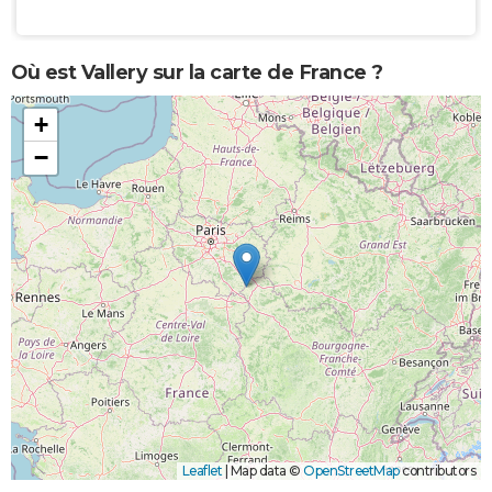
Où est Vallery sur la carte de France ?
+
−
Leaflet
|
Map data ©
OpenStreetMap
contributors