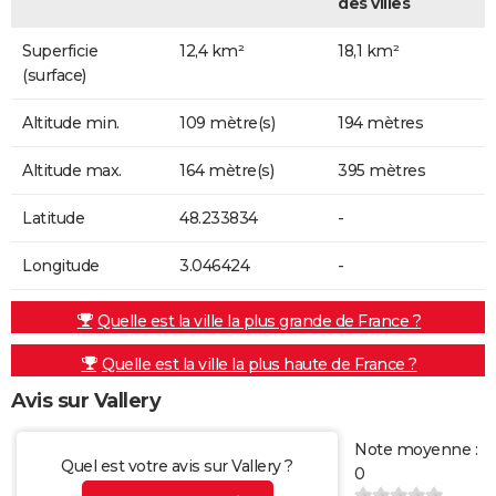
des villes
Superficie
12,4 km²
18,1 km²
(surface)
Altitude min.
109 mètre(s)
194 mètres
Altitude max.
164 mètre(s)
395 mètres
Latitude
48.233834
-
Longitude
3.046424
-
Quelle est la ville la plus grande de France ?
Quelle est la ville la plus haute de France ?
Avis sur Vallery
Note moyenne :
Quel est votre avis sur Vallery ?
0