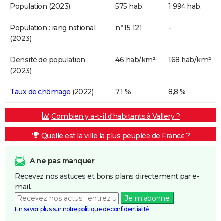
Population (2023)
575 hab.
1 994 hab.
Population : rang national
n°15 121
-
(2023)
Densité de population
46 hab/km²
168 hab/km²
(2023)
Taux de chômage
(2022)
7,1 %
8,8 %
Combien y a-t-il d'habitants à Vallery ?
Quelle est la ville la plus peuplée de France ?
A ne pas manquer
Recevez nos astuces et bons plans directement par e-
mail.
Je m'abonne
En savoir plus sur notre politique de confidentialité