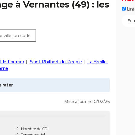
age à
Vernantes
(49) : les
Lint
l-le-Fourrier
Saint-Philbert-du-Peuple
La Breille-
erne
 rater
Mise à jour le 10/02/26
Nombre de CDI
Temps partiel