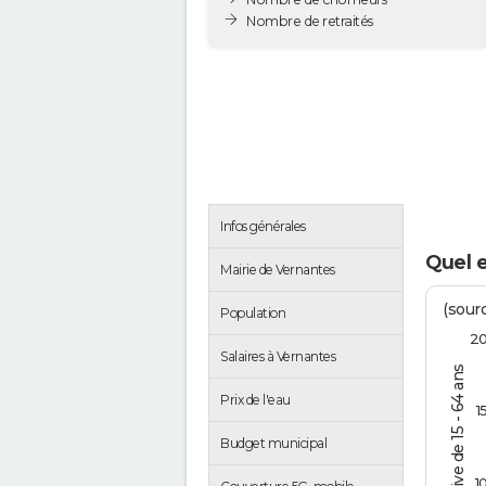
Nombre de retraités
Infos générales
Quel 
Mairie de Vernantes
(sourc
Population
2
Salaires à Vernantes
% de la pop. active de 15 - 64 ans
Prix de l'eau
1
Budget municipal
1