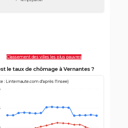
Classement des villes les plus pauvres
est le taux de chômage à Vernantes ?
e : Linternaute.com d'après l'Insee)
0
5
0