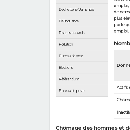
emploi, 
Déchetterie Vernantes
de dema
plus éle
Délinquance
porte qu
emploi.
Risques naturels
Nombr
Pollution
Bureau de vote
Donné
Elections
Référendum
Actifs
Bureau de poste
Chôme
Inactif
Chômage des hommes et de