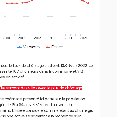
5
0
2006
2009
2012
2015
2018
2021
Vernantes
France
tes, le taux de chômage a atteint
13,0 %
en 2022, ce
résente 107 chômeurs dans la commune et 713
s en activité.
Classement des villes avec le plus de chômage
de chômage présenté ici porte sur la population
gée de 15 à 64 ans et s'entend au sens du
ment. L'Insee considère comme étant au chômage,
rsonne active se déclarant à la recherche d'un