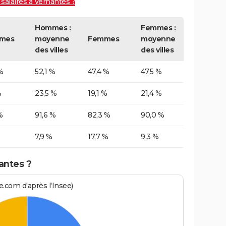
salaires à Vernantes ?
Hommes :
Femmes :
mes
moyenne
Femmes
moyenne
des villes
des villes
%
52,1 %
47,4 %
47,5 %
%
23,5 %
19,1 %
21,4 %
%
91,6 %
82,3 %
90,0 %
7,9 %
17,7 %
9,3 %
antes ?
.com d'après l'Insee)