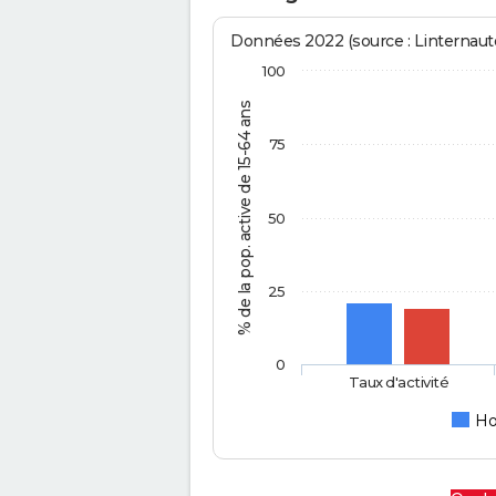
Données 2022 (source : Linternaute
100
% de la pop. active de 15-64 ans
75
50
25
0
Taux d'activité
H