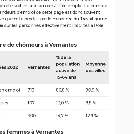
qu'elle soit inscrite ou non à Pôle emploi. Le nombre
ndeurs d'emploi de cette page est donc souvent
vé que celui produit par le ministère du Travail, qui ne
e sur les personnes effectivement inscrites à Pôle
e de chômeurs à Vernantes
% de la
population
Moyenne
es 2022
Vernantes
active de
des villes
15-64 ans
 en emploi
713
86,8 %
90,9 %
urs
107
13,0 %
8,8 %
s
300
14,7 %
12,9 %
s femmes à Vernantes