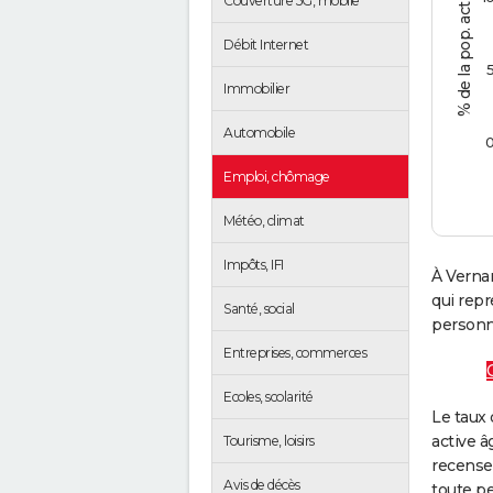
Couverture 5G, mobile
Débit Internet
Immobilier
Automobile
Emploi, chômage
Météo, climat
Impôts, IFI
À Vernan
qui rep
Santé, social
personne
Entreprises, commerces
Ecoles, scolarité
Le taux 
active â
Tourisme, loisirs
recense
Avis de décès
toute pe