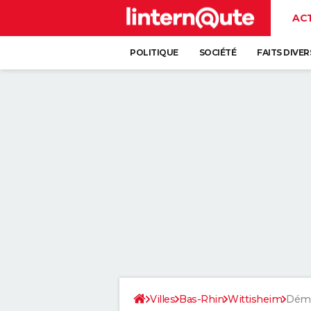
AC
POLITIQUE
SOCIÉTÉ
FAITS DIVER
Villes
Bas-Rhin
Wittisheim
Démo