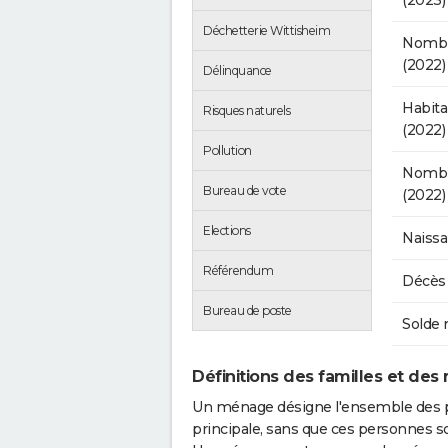
(2023)
Déchetterie Wittisheim
Nombr
(2022)
Délinquance
Habit
Risques naturels
(2022)
Pollution
Nombre
Bureau de vote
(2022)
Elections
Naissa
Référendum
Décès 
Bureau de poste
Solde 
Définitions des familles et des
Un ménage désigne l'ensemble des 
principale, sans que ces personnes s