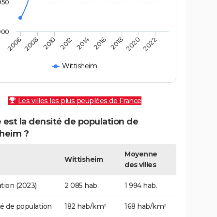
950
900
2010
2008
2006
2022
2020
2018
2016
2014
2012
Wittisheim
Les villes les plus peuplées de France
 est la densité de population de
sheim ?
Moyenne
Wittisheim
des villes
tion (2023)
2 085 hab.
1 994 hab.
é de population
182 hab/km²
168 hab/km²