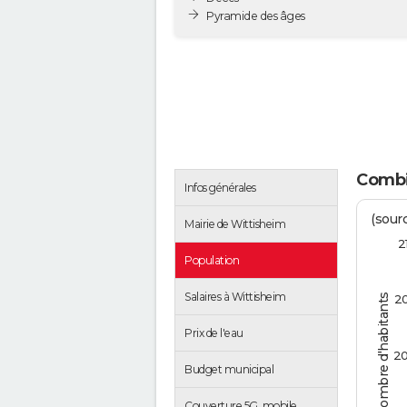
Pyramide des âges
Combie
Infos générales
(sourc
Mairie de Wittisheim
2
Population
Salaires à Wittisheim
Nombre d'habitants
2
Prix de l'eau
2
Budget municipal
Couverture 5G, mobile