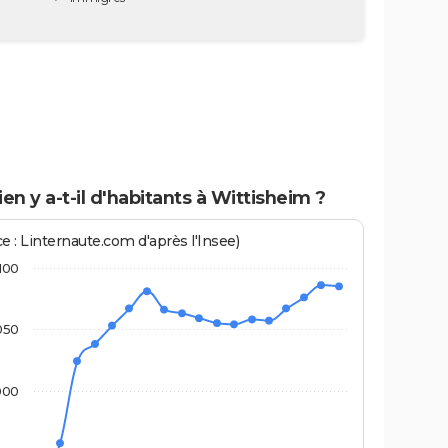
n y a-t-il d'habitants à Wittisheim ?
e : Linternaute.com d'après l'Insee)
100
050
000