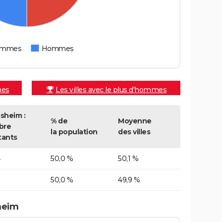
emmes
Hommes
mes
Les villes avec le plus d'hommes
isheim :
% de
Moyenne
bre
la population
des villes
tants
4
50,0 %
50,1 %
2
50,0 %
49,9 %
heim