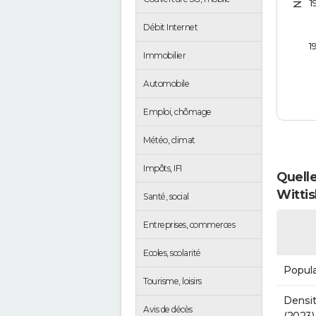
1
Débit Internet
1
Immobilier
Automobile
Emploi, chômage
Météo, climat
Impôts, IFI
Quelle
Witti
Santé, social
Entreprises, commerces
Ecoles, scolarité
Popula
Tourisme, loisirs
Densit
Avis de décès