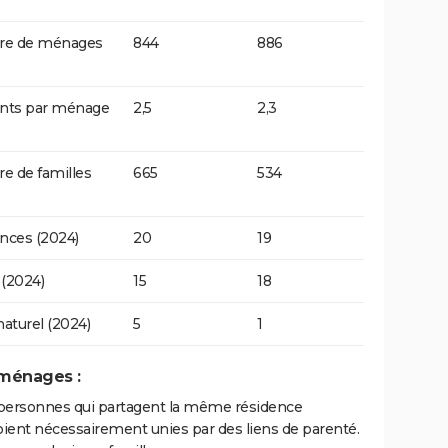
e de ménages
844
886
ants par ménage
2,5
2,3
 de familles
665
534
nces (2024)
20
19
(2024)
15
18
naturel (2024)
5
1
 ménages :
personnes qui partagent la même résidence
oient nécessairement unies par des liens de parenté.