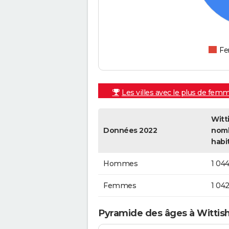
F
Les villes avec le plus de fem
Witt
Données 2022
nom
habi
Hommes
1 04
Femmes
1 04
Pyramide des âges à Wittis