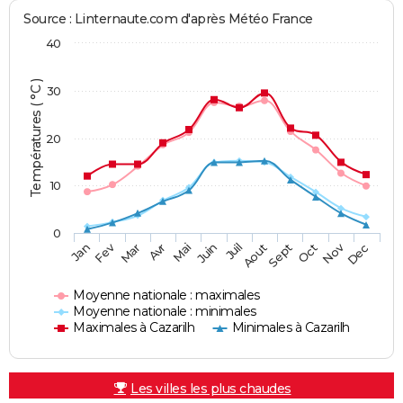
Source : Linternaute.com d'après Météo France
40
Températures ( °C )
30
20
10
0
Fev
Nov
Jan
Mar
Avr
Mai
Juin
Juil
Aout
Sept
Oct
Dec
Moyenne nationale : maximales
Moyenne nationale : minimales
Maximales à Cazarilh
Minimales à Cazarilh
Les villes les plus chaudes