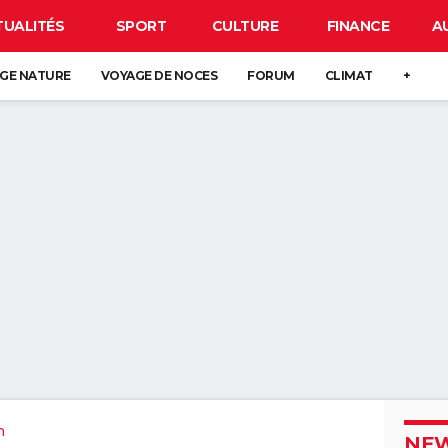
TUALITÉS
SPORT
CULTURE
FINANCE
A
GE NATURE
VOYAGE DE NOCES
FORUM
CLIMAT
+
n
NEW