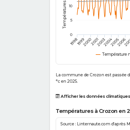
10
5
0
2001
2003
2004
2005
1998
2006
1999
20
2000
Température 
La commune de Crozon est passée d'u
°c en 2025.
Afficher les données climatiques
Températures à Crozon en 
Source : Linternaute.com d'après 