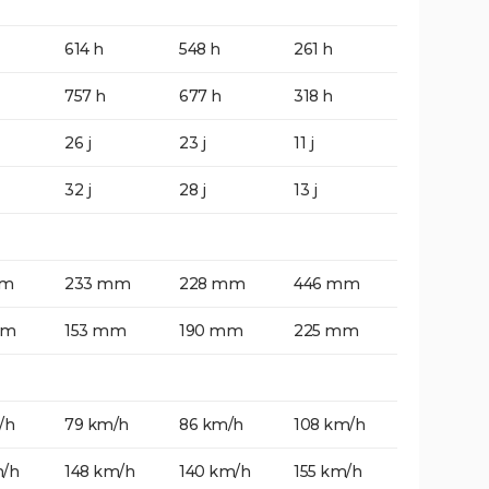
614 h
548 h
261 h
757 h
677 h
318 h
26 j
23 j
11 j
32 j
28 j
13 j
mm
233 mm
228 mm
446 mm
mm
153 mm
190 mm
225 mm
/h
79 km/h
86 km/h
108 km/h
m/h
148 km/h
140 km/h
155 km/h