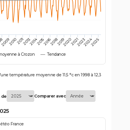
2010
2019
2011
2020
2013
2021
2023
2014
2015
2024
08
2016
2025
2009
2018
moyenne à Crozon
Tendance
ne température moyenne de 11,5 °c en 1998 à 12,3
Comparer avec
 de
2025
Météo France