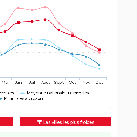
Mai
Juin
Juil
Aout
Sept
Oct
Nov
Dec
ximales
Moyenne nationale : minimales
Minimales à Crozon
Les villes les plus froides