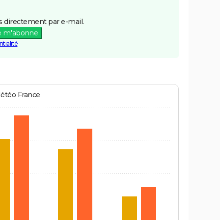
 directement par e-mail.
e m'abonne
tialité
Météo France