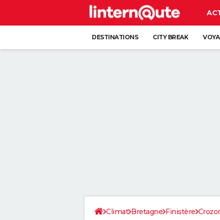
AC
DESTINATIONS
CITY BREAK
VOYA
Climat
Bretagne
Finistère
Crozo