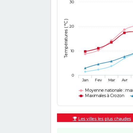
30
Températures ( °C )
20
10
0
Jan
Fev
Mar
Avr
Moyenne nationale : ma
Maximales à Crozon
Les villes les plus chaudes