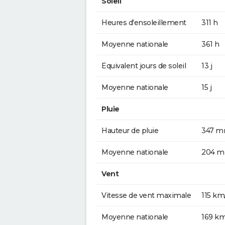
Soleil
Heures d'ensoleillement
311 h
Moyenne nationale
361 h
Equivalent jours de soleil
13 j
Moyenne nationale
15 j
Pluie
Hauteur de pluie
347 
Moyenne nationale
204 
Vent
Vitesse de vent maximale
115 km
Moyenne nationale
169 k