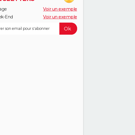
age
Voir un exemple
k-End
Voir un exemple