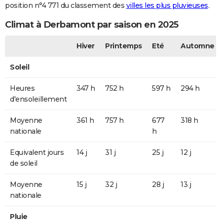
position n°4 771 du classement des
villes les plus pluvieuses
.
Climat à Derbamont par saison en 2025
Hiver
Printemps
Eté
Automne
Soleil
Heures
347 h
752 h
597 h
294 h
d'ensoleillement
Moyenne
361 h
757 h
677
318 h
nationale
h
Equivalent jours
14 j
31 j
25 j
12 j
de soleil
Moyenne
15 j
32 j
28 j
13 j
nationale
Pluie