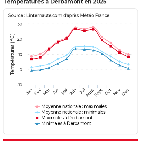
Températures à Derbamont en 2025
Source : Linternaute.com d'après Météo France
30
Températures ( °C )
20
10
0
-10
Fev
Nov
Jan
Mar
Avr
Mai
Juin
Juil
Aout
Sept
Oct
Dec
Moyenne nationale : maximales
Moyenne nationale : minimales
Maximales à Derbamont
Minimales à Derbamont