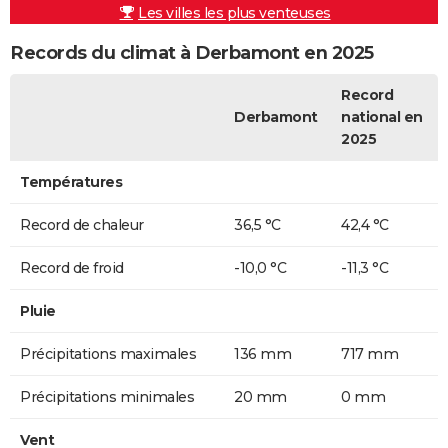
Les villes les plus venteuses
Records du climat à Derbamont en 2025
Record
Derbamont
national en
2025
Températures
Record de chaleur
36,5 °C
42,4 °C
Record de froid
-10,0 °C
-11,3 °C
Pluie
Précipitations maximales
136 mm
717 mm
Précipitations minimales
20 mm
0 mm
Vent