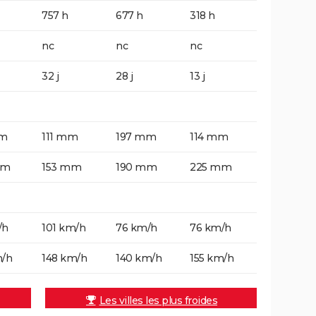
757 h
677 h
318 h
nc
nc
nc
32 j
28 j
13 j
mm
111 mm
197 mm
114 mm
mm
153 mm
190 mm
225 mm
/h
101 km/h
76 km/h
76 km/h
m/h
148 km/h
140 km/h
155 km/h
Les villes les plus froides