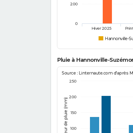
200
0
Hiver 2025
Pri
Hannonville-
Pluie à Hannonville-Suzémo
Source : Linternaute.com d'après 
250
200
Hauteur de pluie (mm)
150
100