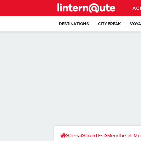
AC
DESTINATIONS
CITY BREAK
VOYA
Climat
Grand Est
Meurthe-et-Mos