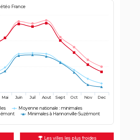
Météo France
Mai
Juin
Juil
Aout
Sept
Oct
Nov
Dec
les
Moyenne nationale : minimales
uzémont
Minimales à Hannonville-Suzémont
Les villes les plus froides