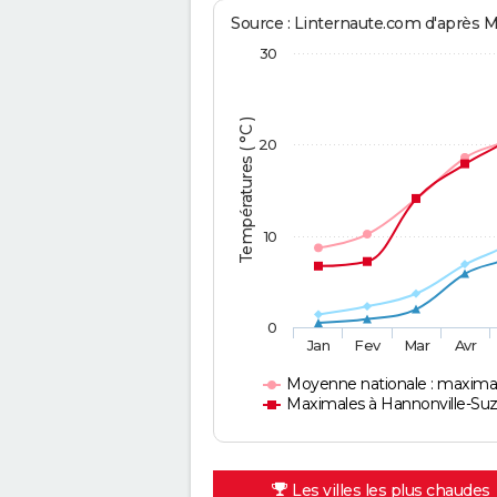
Source : Linternaute.com d'après 
30
Températures ( °C )
20
10
0
Jan
Fev
Mar
Avr
Moyenne nationale : maxima
Maximales à Hannonville-S
Les villes les plus chaudes