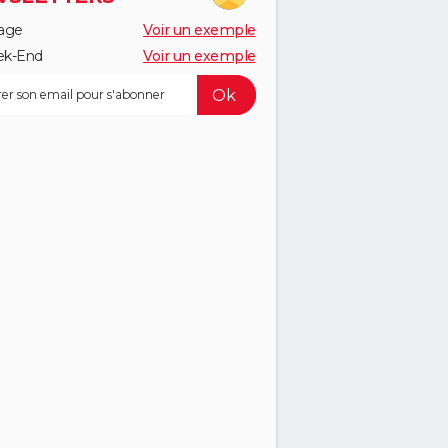
age
Voir un exemple
k-End
Voir un exemple