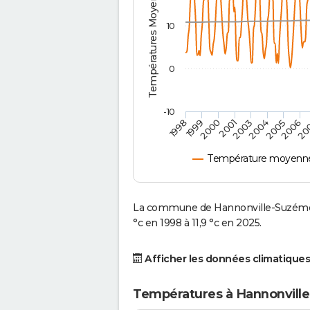
Températures Moyennes ( °C )
10
0
-10
2001
2004
1998
2006
2000
2003
2005
1999
20
Température moyenne
La commune de Hannonville-Suzémon
°c en 1998 à 11,9 °c en 2025.
Afficher les données climatiques
Températures à Hannonvill