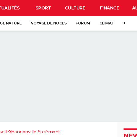
TUALITÉS
SPORT
CULTURE
FINANCE
A
GE NATURE
VOYAGE DE NOCES
FORUM
CLIMAT
+
elle
Hannonville-Suzémont
NEW