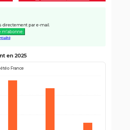
 directement par e-mail.
e m'abonne
tialité
nt en 2025
Météo France