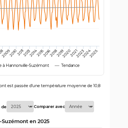
2010
2019
2013
2021
2015
2024
2009
2018
2011
2020
2014
2023
08
2016
2025
 à Hannonville-Suzémont
Tendance
t est passée d'une température moyenne de 10,8
Comparer avec
 de
e-Suzémont en 2025