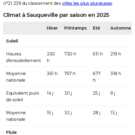
n°21 239 du classement des
villes les plus pluvieuses
.
Climat à Sauqueville par saison en 2025
Hiver
Printemps
Eté
Automne
Soleil
Heures
330
730 h
611 h
219 h
d'ensoleillement
h
Moyenne
361 h
757 h
677
318 h
nationale
h
Equivalent jours
14 j
30 j
25 j
9 j
de soleil
Moyenne
15 j
32 j
28 j
13 j
nationale
Pluie