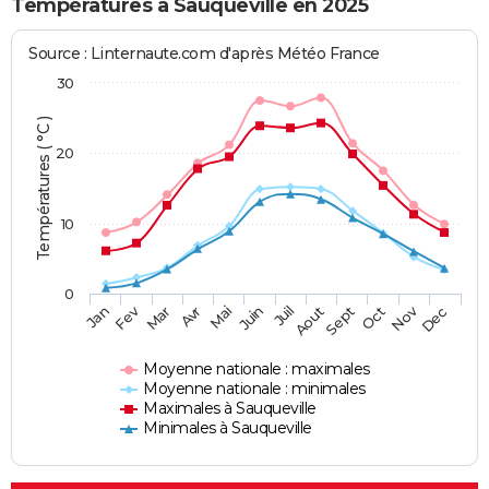
Températures à Sauqueville en 2025
Source : Linternaute.com d'après Météo France
30
Températures ( °C )
20
10
0
Fev
Nov
Jan
Mar
Avr
Mai
Juin
Juil
Aout
Sept
Oct
Dec
Moyenne nationale : maximales
Moyenne nationale : minimales
Maximales à Sauqueville
Minimales à Sauqueville