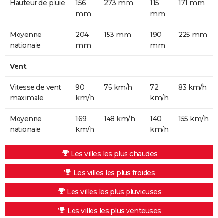
Hauteur de pluie
156
273 mm
115
171 mm
mm
mm
Moyenne
204
153 mm
190
225 mm
nationale
mm
mm
Vent
Vitesse de vent
90
76 km/h
72
83 km/h
maximale
km/h
km/h
Moyenne
169
148 km/h
140
155 km/h
nationale
km/h
km/h
Les villes les plus chaudes
Les villes les plus froides
Les villes les plus pluvieuses
Les villes les plus venteuses