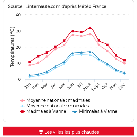
Source : Linternaute.com d'après Météo France
40
Températures ( °C )
30
20
10
0
Fev
Nov
Jan
Mar
Avr
Mai
Juin
Juil
Aout
Sept
Oct
Dec
Moyenne nationale : maximales
Moyenne nationale : minimales
Maximales à Vianne
Minimales à Vianne
Les villes les plus chaudes