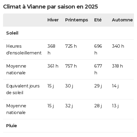
Climat à Vianne par saison en 2025
Hiver
Printemps
Eté
Automne
Soleil
Heures
368
725 h
696
340 h
d'ensoleillement
h
h
Moyenne
361 h
757 h
677
318 h
nationale
h
Equivalent jours
15 j
30 j
29 j
14 j
de soleil
Moyenne
15 j
32 j
28 j
13 j
nationale
Pluie