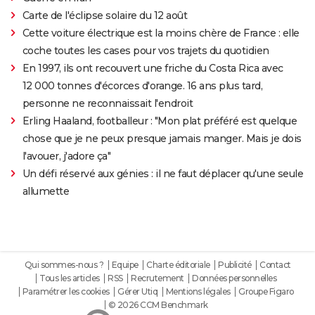
Carte de l'éclipse solaire du 12 août
Cette voiture électrique est la moins chère de France : elle
coche toutes les cases pour vos trajets du quotidien
En 1997, ils ont recouvert une friche du Costa Rica avec
12 000 tonnes d'écorces d'orange. 16 ans plus tard,
personne ne reconnaissait l'endroit
Erling Haaland, footballeur : "Mon plat préféré est quelque
chose que je ne peux presque jamais manger. Mais je dois
l'avouer, j'adore ça"
Un défi réservé aux génies : il ne faut déplacer qu'une seule
allumette
Qui sommes-nous ?
Equipe
Charte éditoriale
Publicité
Contact
Tous les articles
RSS
Recrutement
Données personnelles
Paramétrer les cookies
Gérer Utiq
Mentions légales
Groupe Figaro
© 2026 CCM Benchmark