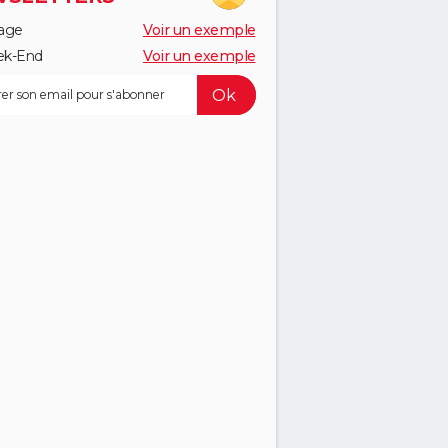
age
Voir un exemple
k-End
Voir un exemple