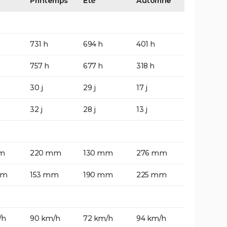
Printemps
Eté
Automne
731 h
694 h
401 h
757 h
677 h
318 h
30 j
29 j
17 j
32 j
28 j
13 j
m
220 mm
130 mm
276 mm
mm
153 mm
190 mm
225 mm
/h
90 km/h
72 km/h
94 km/h