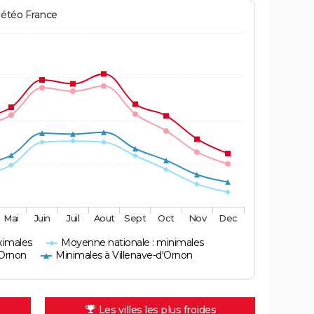
Météo France
Mai
Juin
Juil
Aout
Sept
Oct
Nov
Dec
ximales
Moyenne nationale : minimales
'Ornon
Minimales à Villenave-d'Ornon
Les villes les plus froides