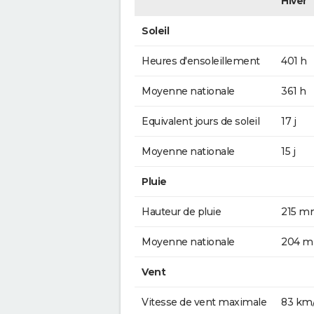
Hiver
Soleil
Heures d'ensoleillement
401 h
Moyenne nationale
361 h
Equivalent jours de soleil
17 j
Moyenne nationale
15 j
Pluie
Hauteur de pluie
215 m
Moyenne nationale
204 
Vent
Vitesse de vent maximale
83 km