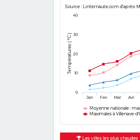
Source : Linternaute.com d'après 
40
30
Températures ( °C )
20
10
0
Jan
Fev
Mar
Avr
Moyenne nationale : ma
Maximales à Villenave-d
Les villes les plus chaudes