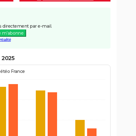
 directement par e-mail.
e m'abonne
tialité
n 2025
Météo France