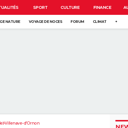
TUALITÉS
SPORT
CULTURE
FINANCE
A
GE NATURE
VOYAGE DE NOCES
FORUM
CLIMAT
+
de
Villenave-d'Ornon
NEW