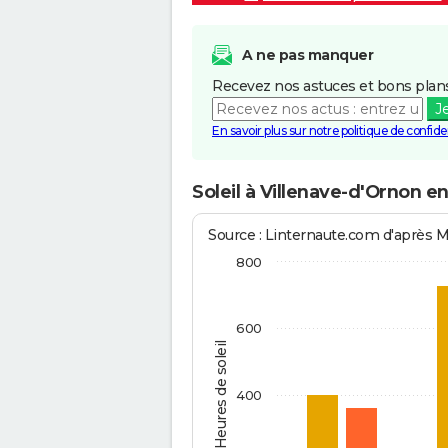
A ne pas manquer
Recevez nos astuces et bons plans
J
En savoir plus sur notre politique de confiden
Soleil à Villenave-d'Ornon e
Source : Linternaute.com d'après 
800
600
Heures de soleil
400