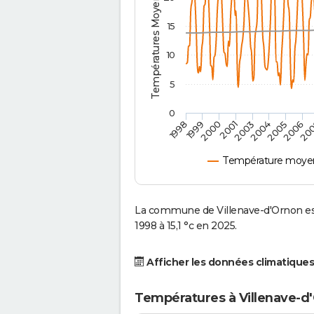
Températures Moyennes ( °C )
15
10
5
0
2001
2003
2004
2005
1998
2006
1999
20
2000
Température moyen
La commune de Villenave-d'Ornon es
1998 à 15,1 °c en 2025.
Afficher les données climatiques
Températures à Villenave-d