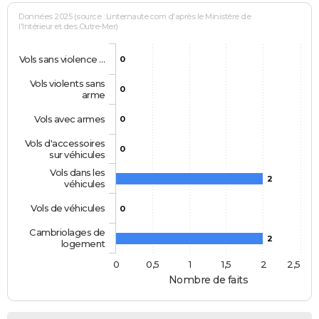
Données 2025 (source : Linternaute.com d'après le Ministère de
l'Intérieur et des Outre-Mer)
Vols sans violence …
0
Vols violents sans
0
arme
Vols avec armes
0
Vols d'accessoires
0
sur véhicules
Vols dans les
2
véhicules
Vols de véhicules
0
Cambriolages de
2
logement
0
0,5
1
1,5
2
2,5
Nombre de faits