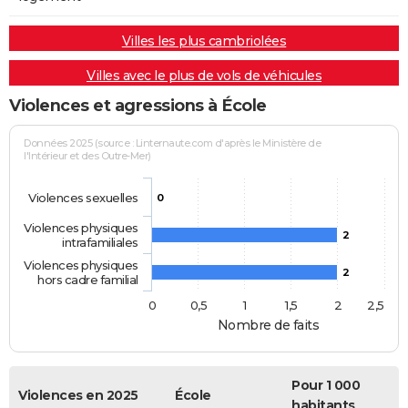
Villes les plus cambriolées
Villes avec le plus de vols de véhicules
Violences et agressions à École
Données 2025 (source : Linternaute.com d'après le Ministère de
l'Intérieur et des Outre-Mer)
Violences sexuelles
0
Violences physiques
2
intrafamiliales
Violences physiques
2
hors cadre familial
0
0,5
1
1,5
2
2,5
Nombre de faits
Pour 1 000
Violences en 2025
École
habitants