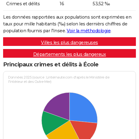
Crimes et délits
16
53,52 ‰
Les données rapportées aux populations sont exprimées en
taux pour mille habitants (‰) selon les dernièrs chiffres de
population fournis par l'Insee.
Voir la méthodologie
.
Villes les plus dangereuses
Départements les plus dangereux
Principaux crimes et délits à École
Données 2025 (source : Linternaute.com d'après le Ministère de
l'Intérieur et des Outre-Mer)