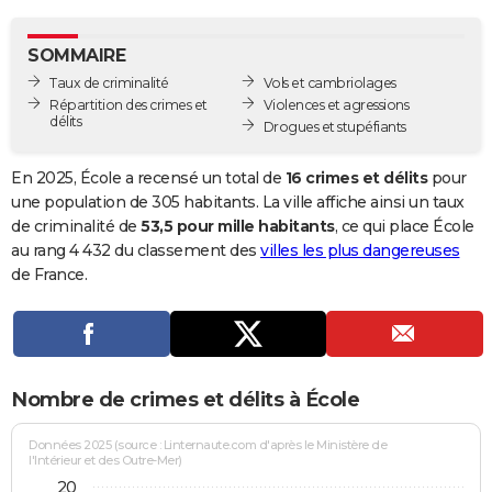
City break
Voyage de noces
Climat
Destinations
Voyage nature
Forum
+
PHOTO
SOMMAIRE
GUIDES D'ACHAT
Taux de criminalité
Vols et cambriolages
Répartition des crimes et
Violences et agressions
BONS PLANS
délits
Drogues et stupéfiants
CARTE DE VOEUX
En 2025, École a recensé un total de
16 crimes et délits
pour
Carte Bonne année
Carte Pâques
Carte de Noël
Carte Saint-Valentin
Carte d'anniversaire
une population de 305 habitants. La ville affiche ainsi un taux
DICTIONNAIRE
de criminalité de
53,5 pour mille habitants
, ce qui place École
Biographies
Expressions
Dictionnaire
Citations
Proverbes
au rang 4 432 du classement des
villes les plus dangereuses
PROGRAMME TV
de France.
COPAINS D'AVANT
Se connecter
Collèges
Universités
Service militaire
S'inscrire
Lycées
Primaires
Entreprises
Avis de recherche
AVIS DE DÉCÈS
FORUM
Nombre de crimes et délits à École
Lifestyle
Sport
Television
Cinema
Bricolage
Culture
Auto
Voyage
Données 2025 (source : Linternaute.com d'après le Ministère de
l'Intérieur et des Outre-Mer)
20