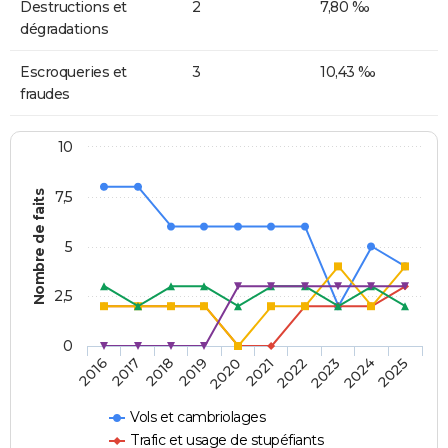
Destructions et
2
7,80 ‰
dégradations
Escroqueries et
3
10,43 ‰
fraudes
10
Nombre de faits
7,5
5
2,5
0
2018
2023
2020
2025
2017
2022
2019
2024
2016
2021
Vols et cambriolages
Trafic et usage de stupéfiants