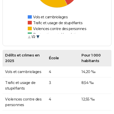
Vols et cambriolages
Trafic et usage de stupéfiants
Violences contre des personnes
Destructions et dégradations
1/2
Escroqueries et fraudes
Délits et crimes en
Pour 1 000
École
2025
habitants
Vols et cambriolages
4
14,20 ‰
Trafic et usage de
3
8,54 ‰
stupéfiants
Violences contre des
4
12,55 ‰
personnes