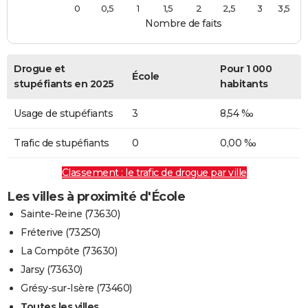
0
0,5
1
1,5
2
2,5
3
3,5
Nombre de faits
Drogue et
Pour 1 000
École
stupéfiants en 2025
habitants
Usage de stupéfiants
3
8,54 ‰
Trafic de stupéfiants
0
0,00 ‰
Classement : le trafic de drogue par ville
Les villes à proximité d'École
Sainte-Reine (73630)
Fréterive (73250)
La Compôte (73630)
Jarsy (73630)
Grésy-sur-Isère (73460)
Toutes les villes