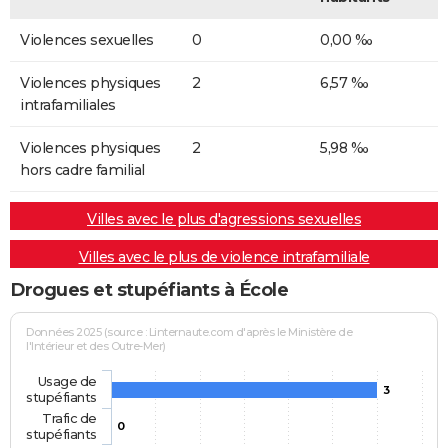
Violences sexuelles
0
0,00 ‰
Violences physiques
2
6,57 ‰
intrafamiliales
Violences physiques
2
5,98 ‰
hors cadre familial
Villes avec le plus d'agressions sexuelles
Villes avec le plus de violence intrafamiliale
Drogues et stupéfiants à École
Données 2025 (source : Linternaute.com d'après le Ministère de
l'Intérieur et des Outre-Mer)
Usage de
3
stupéfiants
Trafic de
0
stupéfiants