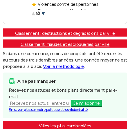
Violences contre des personnes
Destructions et dégradations
1/2
Escroqueries et fraudes
Classement : destructions et dégradations par ville
Classement : fraudes et escroqueries par ville
Si dans une commune, moins de cinq faits ont été recensés
au cours des trois dernières années, une donnée moyenne est
proposée à la place.
Voir la méthodologie
.
A ne pas manquer
Recevez nos astuces et bons plans directement par e-
mail.
Je m'abonne
En savoir plus sur notre politique de confidentialité
Villes les plus cambriolées