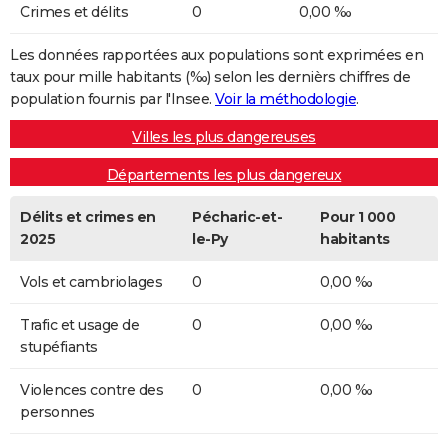
Crimes et délits
0
0,00 ‰
Les données rapportées aux populations sont exprimées en
taux pour mille habitants (‰) selon les dernièrs chiffres de
population fournis par l'Insee.
Voir la méthodologie
.
Villes les plus dangereuses
Départements les plus dangereux
Délits et crimes en
Pécharic-et-
Pour 1 000
2025
le-Py
habitants
Vols et cambriolages
0
0,00 ‰
Trafic et usage de
0
0,00 ‰
stupéfiants
Violences contre des
0
0,00 ‰
personnes