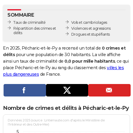
City break
Voyage de noces
Climat
Destinations
Voyage nature
Forum
+
PHOTO
SOMMAIRE
GUIDES D'ACHAT
Taux de criminalité
Vols et cambriolages
Répartition des crimes et
Violences et agressions
BONS PLANS
délits
Drogues et stupéfiants
CARTE DE VOEUX
En 2025, Pécharic-et-le-Py a recensé un total de
0 crimes et
Carte Bonne année
Carte Pâques
Carte de Noël
Carte Saint-Valentin
Carte d'anniversaire
délits
pour une population de 30 habitants. La ville affiche
DICTIONNAIRE
ainsi un taux de criminalité de
0,0 pour mille habitants
, ce qui
Biographies
Expressions
Dictionnaire
Citations
Proverbes
place Pécharic-et-le-Py au rang du classement des
villes les
PROGRAMME TV
plus dangereuses
de France.
COPAINS D'AVANT
Se connecter
Collèges
Universités
Service militaire
S'inscrire
Lycées
Primaires
Entreprises
Avis de recherche
AVIS DE DÉCÈS
FORUM
Nombre de crimes et délits à Pécharic-et-le-Py
Lifestyle
Sport
Television
Cinema
Bricolage
Culture
Auto
Voyage
Données 2025 (source : Linternaute.com d'après le Ministère de
l'Intérieur et des Outre-Mer)
5