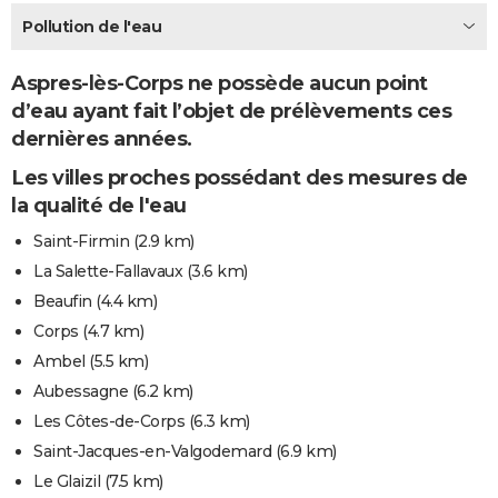
City break
Voyage de noces
Climat
Destinations
Voyage nature
Forum
+
Pollution de l'eau
PHOTO
GUIDES D'ACHAT
Aspres-lès-Corps ne possède aucun point
d’eau ayant fait l’objet de prélèvements ces
BONS PLANS
dernières années.
CARTE DE VOEUX
Les villes proches possédant des mesures de
Carte Bonne année
Carte Pâques
Carte de Noël
Carte Saint-Valentin
Carte d'anniversaire
la qualité de l'eau
DICTIONNAIRE
Saint-Firmin
(2.9 km)
Biographies
Expressions
Dictionnaire
Citations
Proverbes
PROGRAMME TV
La Salette-Fallavaux
(3.6 km)
COPAINS D'AVANT
Beaufin
(4.4 km)
Corps
(4.7 km)
Se connecter
Collèges
Universités
Service militaire
S'inscrire
Lycées
Primaires
Entreprises
Avis de recherche
AVIS DE DÉCÈS
Ambel
(5.5 km)
FORUM
Aubessagne
(6.2 km)
Les Côtes-de-Corps
(6.3 km)
Lifestyle
Sport
Television
Cinema
Bricolage
Culture
Auto
Voyage
Saint-Jacques-en-Valgodemard
(6.9 km)
Le Glaizil
(7.5 km)