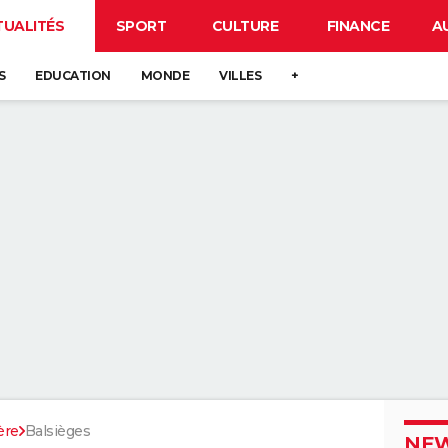
TUALITÉS
SPORT
CULTURE
FINANCE
A
S
EDUCATION
MONDE
VILLES
+
ère
Balsièges
NEW