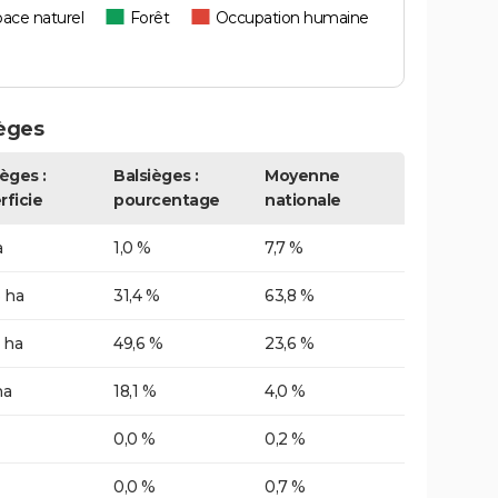
ace naturel
Forêt
Occupation humaine
èges
èges :
Balsièges :
Moyenne
rficie
pourcentage
nationale
a
1,0 %
7,7 %
 ha
31,4 %
63,8 %
 ha
49,6 %
23,6 %
ha
18,1 %
4,0 %
0,0 %
0,2 %
0,0 %
0,7 %