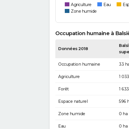
Agriculture
Eau
Esp
Zone humide
Occupation humaine à Balsi
Balsi
Données 2018
supe
Occupation humaine
33 h
Agriculture
1 033
Forêt
1 633
Espace naturel
596 
Zone humide
0 ha
Eau
0 ha