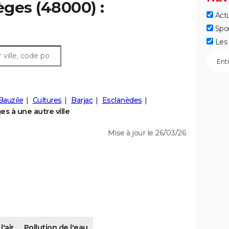
èges (48000) :
Actu
Spo
Les 
Bauzile
Cultures
Barjac
Esclanèdes
s à une autre ville
Mise à jour le 26/03/26
l'air
Pollution de l'eau