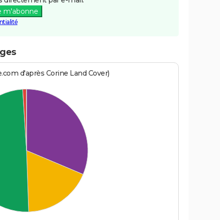
e m'abonne
tialité
èges
e.com d'après Corine Land Cover)