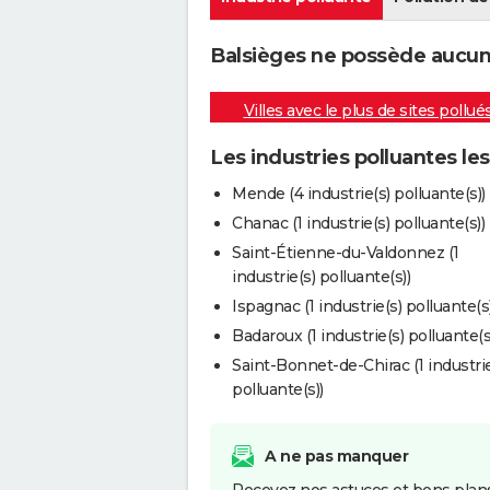
Balsièges ne possède aucune 
Villes avec le plus de sites pollué
Les industries polluantes le
Mende (4 industrie(s) polluante(s))
Chanac (1 industrie(s) polluante(s))
Saint-Étienne-du-Valdonnez (1
industrie(s) polluante(s))
Ispagnac (1 industrie(s) polluante(s)
Badaroux (1 industrie(s) polluante(s
Saint-Bonnet-de-Chirac (1 industrie
polluante(s))
A ne pas manquer
Recevez nos astuces et bons plans