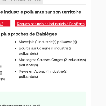
industrie polluante sur son territoire
s ?
Risques naturels et industriels à Balsièges
s plus proches de Balsièges
Marvejols (1 industrie(s) polluante(s))
Bourgs sur Colagne (1 industrie(s)
polluante(s))
Massegros Causses Gorges (2 industrie(s)
polluante(s))
)
Peyre en Aubrac (1 industrie(s)
))
polluante(s))
(s)
 directement par e-mail.