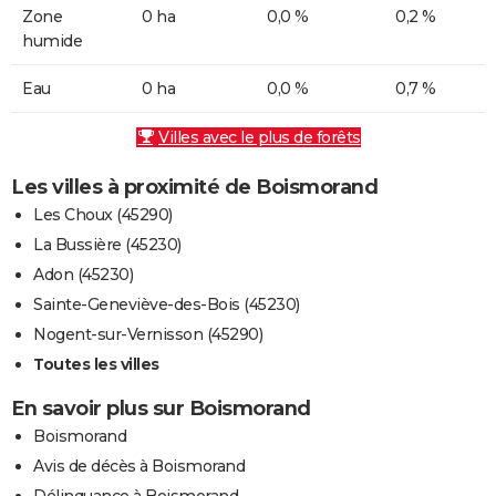
Zone
0 ha
0,0 %
0,2 %
humide
Eau
0 ha
0,0 %
0,7 %
Villes avec le plus de forêts
Les villes à proximité de Boismorand
Les Choux (45290)
La Bussière (45230)
Adon (45230)
Sainte-Geneviève-des-Bois (45230)
Nogent-sur-Vernisson (45290)
Toutes les villes
En savoir plus sur Boismorand
Boismorand
Avis de décès à Boismorand
Délinquance à Boismorand