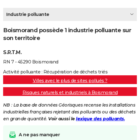
City break
Voyage de noces
Climat
Destinations
Voyage nature
Forum
+
PHOTO
Industrie polluante
GUIDES D'ACHAT
Boismorand possède 1 industrie polluante sur
BONS PLANS
son territoire
CARTE DE VOEUX
S.R.T.M.
Carte Bonne année
Carte Pâques
Carte de Noël
Carte Saint-Valentin
Carte d'anniversaire
DICTIONNAIRE
RN 7 - 45290 Boismorand
Biographies
Expressions
Dictionnaire
Citations
Proverbes
PROGRAMME TV
Activité polluante : Récupération de déchets triés
Villes avec le plus de sites pollués ?
COPAINS D'AVANT
Risques naturels et industriels à Boismorand
Se connecter
Collèges
Universités
Service militaire
S'inscrire
Lycées
Primaires
Entreprises
Avis de recherche
AVIS DE DÉCÈS
NB : La base de données Géorisques recense les installations
FORUM
industrielles françaises rejetant des polluants ou des déchets
en grande quantité.
Voir aussi le
lexique des polluants.
Lifestyle
Sport
Television
Cinema
Bricolage
Culture
Auto
Voyage
A ne pas manquer