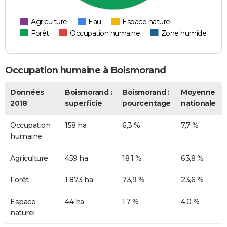
Agriculture
Eau
Espace naturel
Forêt
Occupation humaine
Zone humide
Occupation humaine à Boismorand
Données
Boismorand :
Boismorand :
Moyenne
2018
superficie
pourcentage
nationale
Occupation
158 ha
6,3 %
7,7 %
humaine
Agriculture
459 ha
18,1 %
63,8 %
Forêt
1 873 ha
73,9 %
23,6 %
Espace
44 ha
1,7 %
4,0 %
naturel