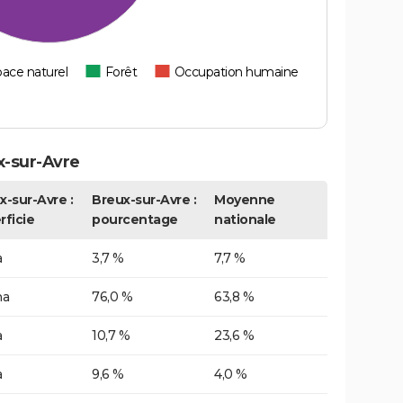
ace naturel
Forêt
Occupation humaine
-sur-Avre
x-sur-Avre :
Breux-sur-Avre :
Moyenne
rficie
pourcentage
nationale
a
3,7 %
7,7 %
ha
76,0 %
63,8 %
a
10,7 %
23,6 %
a
9,6 %
4,0 %