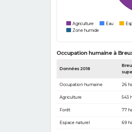
Agriculture
Eau
Esp
Zone humide
Occupation humaine à Breux
Breu
Données 2018
supe
Occupation humaine
26 h
Agriculture
543 
Forêt
77 h
Espace naturel
69 h