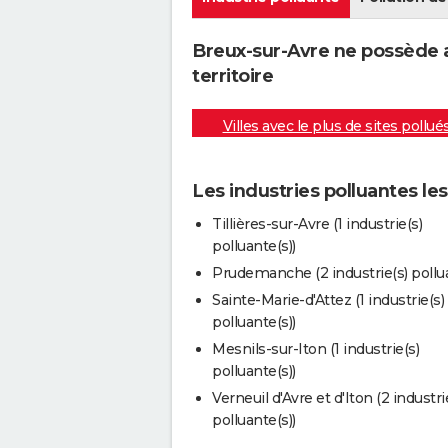
Breux-sur-Avre ne possède a
territoire
Villes avec le plus de sites pollué
Les industries polluantes le
Tillières-sur-Avre (1 industrie(s)
polluante(s))
Prudemanche (2 industrie(s) pollua
Sainte-Marie-d'Attez (1 industrie(s)
polluante(s))
Mesnils-sur-Iton (1 industrie(s)
polluante(s))
Verneuil d'Avre et d'Iton (2 industri
polluante(s))