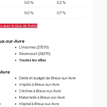
0,0 %
0,2 %
0,0 %
0,7 %
es avec le plus de forêts
eux-sur-Avre
L'Hosmes (27570)
Revercourt (28270)
Toutes les villes
-Avre
Dette et budget de Breux-sur-Avre
Impôts à Breux-sur-Avre
Crèches à Breux-sur-Avre
Maternelle à Breux-sur-Avre
e
Hôpital à Breux-sur-Avre