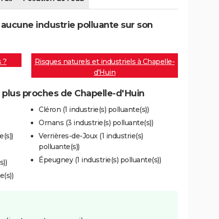
aucune industrie polluante sur son
s ?
Risques naturels et industriels à Chapelle-
d'Huin
s plus proches de Chapelle-d'Huin
Cléron (1 industrie(s) polluante(s))
Ornans (3 industrie(s) polluante(s))
(s))
Verrières-de-Joux (1 industrie(s)
polluante(s))
Épeugney (1 industrie(s) polluante(s))
s))
e(s))