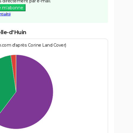
 directement par e-mail.
e m'abonne
tialité
lle-d'Huin
e.com d'après Corine Land Cover)