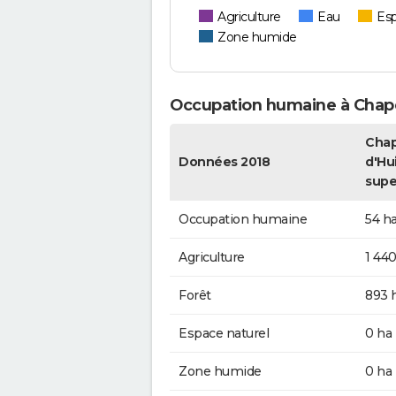
Agriculture
Eau
Esp
Zone humide
Occupation humaine à Chape
Chap
Données 2018
d'Hui
supe
Occupation humaine
54 h
Agriculture
1 440
Forêt
893 
Espace naturel
0 ha
Zone humide
0 ha