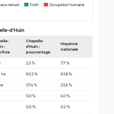
ace naturel
Forêt
Occupation humaine
lle-d'Huin
elle-
Chapelle-
Moyenne
n :
d'Huin :
nationale
rficie
pourcentage
a
2,3 %
7,7 %
 ha
60,3 %
63,8 %
ha
37,4 %
23,6 %
0,0 %
4,0 %
0,0 %
0,2 %