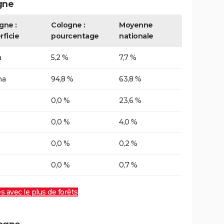
gne
gne :
Cologne :
Moyenne
rficie
pourcentage
nationale
a
5,2 %
7,7 %
ha
94,8 %
63,8 %
0,0 %
23,6 %
0,0 %
4,0 %
0,0 %
0,2 %
0,0 %
0,7 %
es avec le plus de forêts