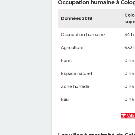
Occupation humaine à Colo
Colo
Données 2018
supe
Occupation humaine
34 h
Agriculture
632 
Forêt
0 ha
Espace naturel
0 ha
Zone humide
0 ha
Eau
0 ha
Vill