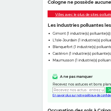
Cologne ne possède aucune i
Villes avec le plus de sites pollué
Les industries polluantes le
Gimont (1 industrie(s) polluante(s))
L'Isle-Jourdain (1 industrie(s) pollua
Blanquefort (1 industrie(s) polluante
Castéron (1 industrie(s) polluante(s)
Maumusson (1 industrie(s) polluant
A ne pas manquer
Recevez nos astuces et bons plans
J
En savoir plus sur notre politique de confiden
Occupation des sols à Colo