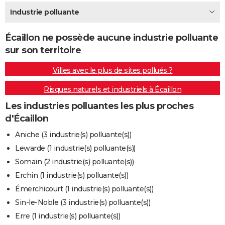
City break
Voyage de noces
Climat
Destinations
Voyage nature
Forum
+
Industrie polluante
PHOTO
GUIDES D'ACHAT
Écaillon ne possède aucune industrie polluante
sur son territoire
BONS PLANS
Villes avec le plus de sites pollués ?
CARTE DE VOEUX
Risques naturels et industriels à Écaillon
Carte Bonne année
Carte Pâques
Carte de Noël
Carte Saint-Valentin
Carte d'anniversaire
DICTIONNAIRE
Les industries polluantes les plus proches
Biographies
Expressions
Dictionnaire
Citations
Proverbes
PROGRAMME TV
d'Écaillon
COPAINS D'AVANT
Aniche (3 industrie(s) polluante(s))
Lewarde (1 industrie(s) polluante(s))
Se connecter
Collèges
Universités
Service militaire
S'inscrire
Lycées
Primaires
Entreprises
Avis de recherche
AVIS DE DÉCÈS
Somain (2 industrie(s) polluante(s))
FORUM
Erchin (1 industrie(s) polluante(s))
Émerchicourt (1 industrie(s) polluante(s))
Lifestyle
Sport
Television
Cinema
Bricolage
Culture
Auto
Voyage
Sin-le-Noble (3 industrie(s) polluante(s))
Erre (1 industrie(s) polluante(s))