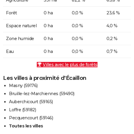
Forêt
0 ha
0,0 %
23,6 %
Espace naturel
0 ha
0,0 %
4,0 %
Zone humide
0 ha
0,0 %
0,2 %
Eau
0 ha
0,0 %
0,7 %
Villes avec le plus de forêts
Les villes à proximité d'Écaillon
Masny (59176)
Bruille-lez-Marchiennes (59490)
Auberchicourt (59165)
Loffre (59182)
Pecquencourt (59146)
Toutes les villes