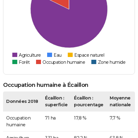
Agriculture
Eau
Espace naturel
Forêt
Occupation humaine
Zone humide
Occupation humaine à Écaillon
Écaillon :
Écaillon :
Moyenne
Données 2018
superficie
pourcentage
nationale
Occupation
71 ha
17,8 %
7,7 %
humaine
Agriculture
331 ha
82,2 %
63,8 %