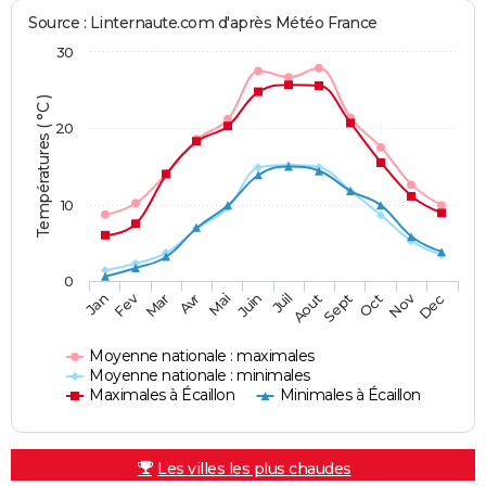
Source : Linternaute.com d'après Météo France
30
Températures ( °C )
20
10
0
Fev
Nov
Jan
Mar
Avr
Mai
Juin
Juil
Aout
Sept
Oct
Dec
Moyenne nationale : maximales
Moyenne nationale : minimales
Maximales à Écaillon
Minimales à Écaillon
Les villes les plus chaudes