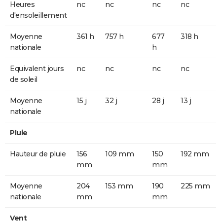
Heures
nc
nc
nc
nc
d'ensoleillement
Moyenne
361 h
757 h
677
318 h
nationale
h
Equivalent jours
nc
nc
nc
nc
de soleil
Moyenne
15 j
32 j
28 j
13 j
nationale
Pluie
Hauteur de pluie
156
109 mm
150
192 mm
mm
mm
Moyenne
204
153 mm
190
225 mm
nationale
mm
mm
Vent