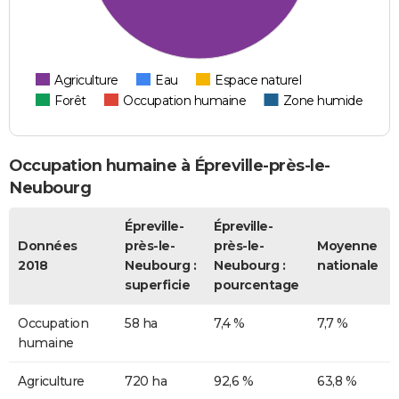
Agriculture
Eau
Espace naturel
Forêt
Occupation humaine
Zone humide
Occupation humaine à Épreville-près-le-
Neubourg
Épreville-
Épreville-
Données
près-le-
près-le-
Moyenne
2018
Neubourg :
Neubourg :
nationale
superficie
pourcentage
Occupation
58 ha
7,4 %
7,7 %
humaine
Agriculture
720 ha
92,6 %
63,8 %