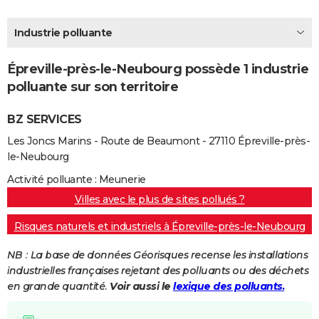
City break
Voyage de noces
Climat
Destinations
Voyage nature
Forum
+
PHOTO
Industrie polluante
GUIDES D'ACHAT
Épreville-près-le-Neubourg possède 1 industrie
BONS PLANS
polluante sur son territoire
CARTE DE VOEUX
BZ SERVICES
Carte Bonne année
Carte Pâques
Carte de Noël
Carte Saint-Valentin
Carte d'anniversaire
DICTIONNAIRE
Les Joncs Marins - Route de Beaumont - 27110 Épreville-près-
le-Neubourg
Biographies
Expressions
Dictionnaire
Citations
Proverbes
PROGRAMME TV
Activité polluante : Meunerie
COPAINS D'AVANT
Villes avec le plus de sites pollués ?
Se connecter
Collèges
Universités
Service militaire
S'inscrire
Lycées
Primaires
Entreprises
Avis de recherche
AVIS DE DÉCÈS
Risques naturels et industriels à Épreville-près-le-Neubourg
FORUM
NB : La base de données Géorisques recense les installations
industrielles françaises rejetant des polluants ou des déchets
Lifestyle
Sport
Television
Cinema
Bricolage
Culture
Auto
Voyage
en grande quantité.
Voir aussi le
lexique des polluants.