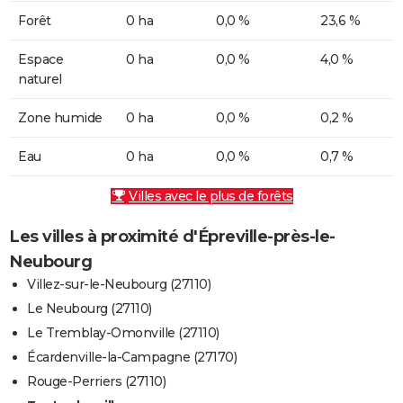
Forêt
0 ha
0,0 %
23,6 %
Espace
0 ha
0,0 %
4,0 %
naturel
Zone humide
0 ha
0,0 %
0,2 %
Eau
0 ha
0,0 %
0,7 %
Villes avec le plus de forêts
Les villes à proximité d'Épreville-près-le-
Neubourg
Villez-sur-le-Neubourg (27110)
Le Neubourg (27110)
Le Tremblay-Omonville (27110)
Écardenville-la-Campagne (27170)
Rouge-Perriers (27110)