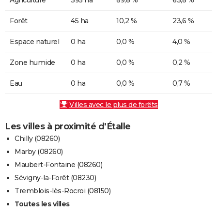
Forêt
45 ha
10,2 %
23,6 %
Espace naturel
0 ha
0,0 %
4,0 %
Zone humide
0 ha
0,0 %
0,2 %
Eau
0 ha
0,0 %
0,7 %
Villes avec le plus de forêts
Les villes à proximité d'Étalle
Chilly (08260)
Marby (08260)
Maubert-Fontaine (08260)
Sévigny-la-Forêt (08230)
Tremblois-lès-Rocroi (08150)
Toutes les villes