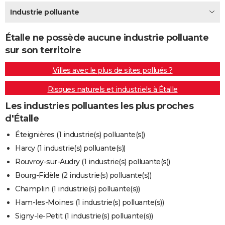
City break
Voyage de noces
Climat
Destinations
Voyage nature
Forum
+
Industrie polluante
PHOTO
GUIDES D'ACHAT
Étalle ne possède aucune industrie polluante
sur son territoire
BONS PLANS
Villes avec le plus de sites pollués ?
CARTE DE VOEUX
Risques naturels et industriels à Étalle
Carte Bonne année
Carte Pâques
Carte de Noël
Carte Saint-Valentin
Carte d'anniversaire
DICTIONNAIRE
Les industries polluantes les plus proches
Biographies
Expressions
Dictionnaire
Citations
Proverbes
PROGRAMME TV
d'Étalle
COPAINS D'AVANT
Éteignières (1 industrie(s) polluante(s))
Harcy (1 industrie(s) polluante(s))
Se connecter
Collèges
Universités
Service militaire
S'inscrire
Lycées
Primaires
Entreprises
Avis de recherche
AVIS DE DÉCÈS
Rouvroy-sur-Audry (1 industrie(s) polluante(s))
FORUM
Bourg-Fidèle (2 industrie(s) polluante(s))
Champlin (1 industrie(s) polluante(s))
Lifestyle
Sport
Television
Cinema
Bricolage
Culture
Auto
Voyage
Ham-les-Moines (1 industrie(s) polluante(s))
Signy-le-Petit (1 industrie(s) polluante(s))