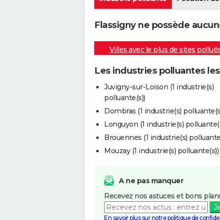
Flassigny ne possède aucune 
Villes avec le plus de sites pollué
Les industries polluantes le
Juvigny-sur-Loison (1 industrie(s)
polluante(s))
Dombras (1 industrie(s) polluante(s
Longuyon (1 industrie(s) polluante(s
Brouennes (1 industrie(s) polluante
Mouzay (1 industrie(s) polluante(s))
A ne pas manquer
Recevez nos astuces et bons plans
J
En savoir plus sur notre politique de confiden