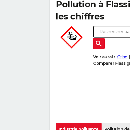
Pollution à Flass
les chiffres
Voir aussi :
Othe
Comparer Flassign
Industrie polluante
Pollution de 