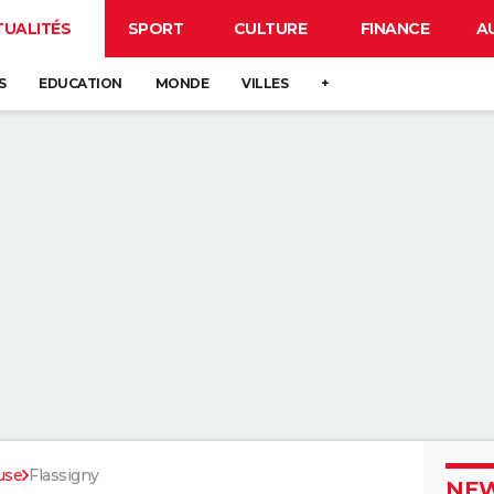
TUALITÉS
SPORT
CULTURE
FINANCE
A
S
EDUCATION
MONDE
VILLES
+
use
Flassigny
NEW