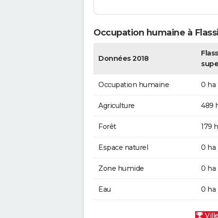
Occupation humaine à Flass
Flass
Données 2018
supe
Occupation humaine
0 ha
Agriculture
489 
Forêt
179 
Espace naturel
0 ha
Zone humide
0 ha
Eau
0 ha
Vill