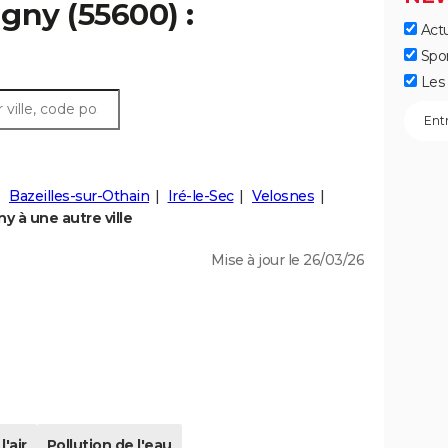
igny (55600) :
Actu
Spo
Les 
Bazeilles-sur-Othain
Iré-le-Sec
Velosnes
y à une autre ville
Mise à jour le 26/03/26
l'air
Pollution de l'eau