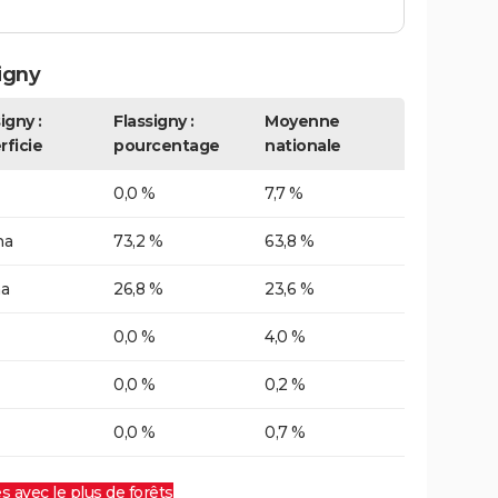
igny
igny :
Flassigny :
Moyenne
rficie
pourcentage
nationale
0,0 %
7,7 %
ha
73,2 %
63,8 %
ha
26,8 %
23,6 %
0,0 %
4,0 %
0,0 %
0,2 %
0,0 %
0,7 %
es avec le plus de forêts