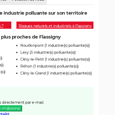
industrie polluante sur son territoire
s ?
Risques naturels et industriels à Flassigny
s plus proches de Flassigny
Nouillonpont (1 industrie(s) polluante(s))
Lexy (3 industrie(s) polluante(s))
))
Cléry-le-Petit (1 industrie(s) polluante(s))
))
Réhon (1 industrie(s) polluante(s))
(s))
Cléry-le-Grand (1 industrie(s) polluante(s))
 directement par e-mail.
e m'abonne
tialité