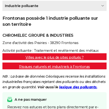
City break
Voyage de noces
Climat
Destinations
Voyage nature
Forum
+
Industrie polluante
PHOTO
GUIDES D'ACHAT
Frontonas possède 1 industrie polluante sur
son territoire
BONS PLANS
CHROMELEC GROUPE & INDUSTRIES
CARTE DE VOEUX
Zone d'activité des Prairies - 38290 Frontonas
Carte Bonne année
Carte Pâques
Carte de Noël
Carte Saint-Valentin
Carte d'anniversaire
DICTIONNAIRE
Activité polluante : Traitement et revêtement des métaux
Biographies
Expressions
Dictionnaire
Citations
Proverbes
PROGRAMME TV
Villes avec le plus de sites pollués ?
COPAINS D'AVANT
Risques naturels et industriels à Frontonas
Se connecter
Collèges
Universités
Service militaire
S'inscrire
Lycées
Primaires
Entreprises
Avis de recherche
AVIS DE DÉCÈS
NB : La base de données Géorisques recense les installations
industrielles françaises rejetant des polluants ou des déchets
FORUM
en grande quantité.
Voir aussi le
lexique des polluants.
Lifestyle
Sport
Television
Cinema
Bricolage
Culture
Auto
Voyage
A ne pas manquer
Recevez nos astuces et bons plans directement par e-