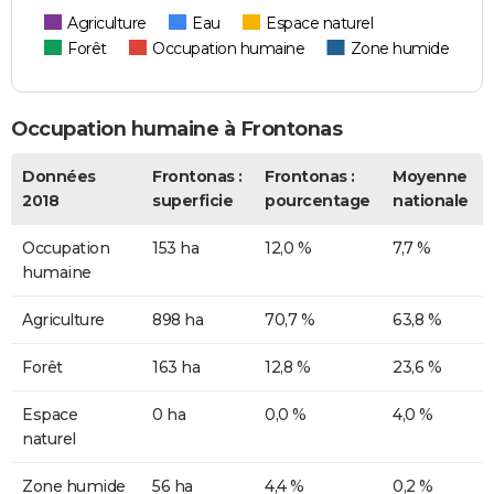
Agriculture
Eau
Espace naturel
Forêt
Occupation humaine
Zone humide
Occupation humaine à Frontonas
Données
Frontonas :
Frontonas :
Moyenne
2018
superficie
pourcentage
nationale
Occupation
153 ha
12,0 %
7,7 %
humaine
Agriculture
898 ha
70,7 %
63,8 %
Forêt
163 ha
12,8 %
23,6 %
Espace
0 ha
0,0 %
4,0 %
naturel
Zone humide
56 ha
4,4 %
0,2 %