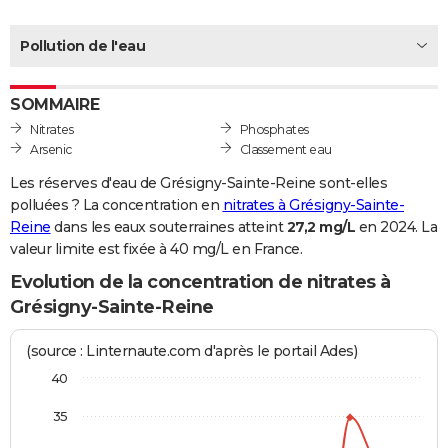
City break
Voyage de noces
Climat
Destinations
Voyage nature
Forum
+
PHOTO
Pollution de l'eau
GUIDES D'ACHAT
SOMMAIRE
BONS PLANS
Nitrates
Phosphates
CARTE DE VOEUX
Arsenic
Classement eau
Carte Bonne année
Carte Pâques
Carte de Noël
Carte Saint-Valentin
Carte d'anniversaire
Les réserves d'eau de Grésigny-Sainte-Reine sont-elles
DICTIONNAIRE
polluées ? La concentration en
nitrates à Grésigny-Sainte-
Biographies
Expressions
Dictionnaire
Citations
Proverbes
Reine
dans les eaux souterraines atteint
27,2 mg/L
en 2024. La
PROGRAMME TV
valeur limite est fixée à 40 mg/L en France.
COPAINS D'AVANT
Evolution de la concentration de nitrates à
Se connecter
Collèges
Universités
Service militaire
S'inscrire
Lycées
Primaires
Entreprises
Avis de recherche
Grésigny-Sainte-Reine
AVIS DE DÉCÈS
FORUM
(source : Linternaute.com d'après le portail Ades)
40
Lifestyle
Sport
Television
Cinema
Bricolage
Culture
Auto
Voyage
35