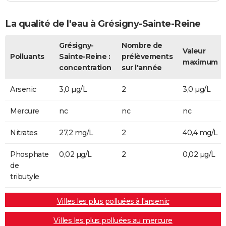
La qualité de l'eau à Grésigny-Sainte-Reine
Grésigny-
Nombre de
Valeur
Polluants
Sainte-Reine :
prélèvements
maximum
concentration
sur l'année
Arsenic
3,0 µg/L
2
3,0 µg/L
Mercure
nc
nc
nc
Nitrates
27,2 mg/L
2
40,4 mg/L
Phosphate
0,02 µg/L
2
0,02 µg/L
de
tributyle
Villes les plus polluées à l'arsenic
Villes les plus polluées au mercure