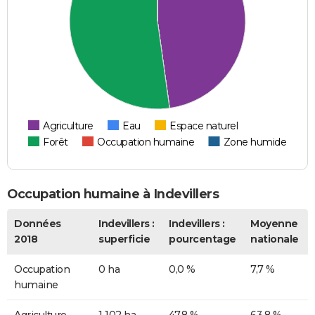
Agriculture
Eau
Espace naturel
Forêt
Occupation humaine
Zone humide
Occupation humaine à Indevillers
Données
Indevillers :
Indevillers :
Moyenne
2018
superficie
pourcentage
nationale
Occupation
0 ha
0,0 %
7,7 %
humaine
Agriculture
1 102 ha
47,8 %
63,8 %