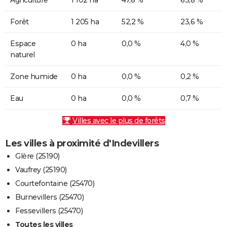
Forêt
1 205 ha
52,2 %
23,6 %
Espace
0 ha
0,0 %
4,0 %
naturel
Zone humide
0 ha
0,0 %
0,2 %
Eau
0 ha
0,0 %
0,7 %
Villes avec le plus de forêts
Les villes à proximité d'Indevillers
Glère (25190)
Vaufrey (25190)
Courtefontaine (25470)
Burnevillers (25470)
Fessevillers (25470)
Toutes les villes