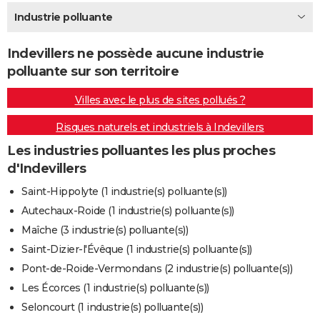
City break
Voyage de noces
Climat
Destinations
Voyage nature
Forum
+
Industrie polluante
PHOTO
GUIDES D'ACHAT
Indevillers ne possède aucune industrie
polluante sur son territoire
BONS PLANS
Villes avec le plus de sites pollués ?
CARTE DE VOEUX
Risques naturels et industriels à Indevillers
Carte Bonne année
Carte Pâques
Carte de Noël
Carte Saint-Valentin
Carte d'anniversaire
DICTIONNAIRE
Les industries polluantes les plus proches
Biographies
Expressions
Dictionnaire
Citations
Proverbes
PROGRAMME TV
d'Indevillers
COPAINS D'AVANT
Saint-Hippolyte (1 industrie(s) polluante(s))
Autechaux-Roide (1 industrie(s) polluante(s))
Se connecter
Collèges
Universités
Service militaire
S'inscrire
Lycées
Primaires
Entreprises
Avis de recherche
AVIS DE DÉCÈS
Maîche (3 industrie(s) polluante(s))
FORUM
Saint-Dizier-l'Évêque (1 industrie(s) polluante(s))
Pont-de-Roide-Vermondans (2 industrie(s) polluante(s))
Lifestyle
Sport
Television
Cinema
Bricolage
Culture
Auto
Voyage
Les Écorces (1 industrie(s) polluante(s))
Seloncourt (1 industrie(s) polluante(s))