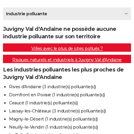
City break
Voyage de noces
Climat
Destinations
Voyage nature
Forum
+
PHOTO
Industrie polluante
GUIDES D'ACHAT
Juvigny Val d'Andaine ne possède aucune
BONS PLANS
industrie polluante sur son territoire
CARTE DE VOEUX
Villes avec le plus de sites pollués ?
Carte Bonne année
Carte Pâques
Carte de Noël
Carte Saint-Valentin
Carte d'anniversaire
DICTIONNAIRE
Risques naturels et industriels à Juvigny Val d'Andaine
Biographies
Expressions
Dictionnaire
Citations
Proverbes
PROGRAMME TV
Les industries polluantes les plus proches de
Juvigny Val d'Andaine
COPAINS D'AVANT
Rives d'Andaine (3 industrie(s) polluante(s))
Se connecter
Collèges
Universités
Service militaire
S'inscrire
Lycées
Primaires
Entreprises
Avis de recherche
AVIS DE DÉCÈS
Domfront en Poiraie (1 industrie(s) polluante(s))
Ceaucé (1 industrie(s) polluante(s))
FORUM
Lassay-les-Châteaux (3 industrie(s) polluante(s))
Lifestyle
Sport
Television
Cinema
Bricolage
Culture
Auto
Voyage
Magny-le-Désert (1 industrie(s) polluante(s))
Neuilly-le-Vendin (1 industrie(s) polluante(s))