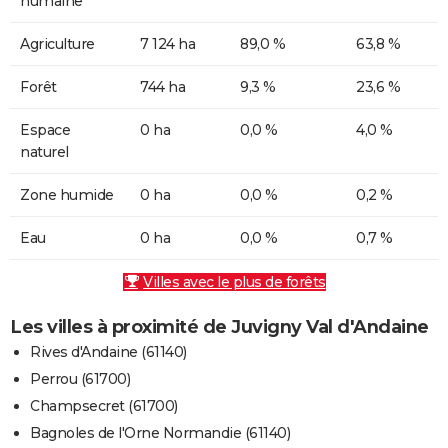
humaine
Agriculture
7 124 ha
89,0 %
63,8 %
Forêt
744 ha
9,3 %
23,6 %
Espace
0 ha
0,0 %
4,0 %
naturel
Zone humide
0 ha
0,0 %
0,2 %
Eau
0 ha
0,0 %
0,7 %
Villes avec le plus de forêts
Les villes à proximité de Juvigny Val d'Andaine
Rives d'Andaine (61140)
Perrou (61700)
Champsecret (61700)
Bagnoles de l'Orne Normandie (61140)