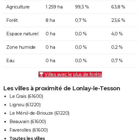
Agriculture
1 259 ha
99,3 %
63,8 %
Forêt
8 ha
0,7 %
23,6 %
Espace naturel
0 ha
0,0 %
4,0 %
Zone humide
0 ha
0,0 %
0,2 %
Eau
0 ha
0,0 %
0,7 %
Villes avec le plus de forêts
Les villes à proximité de Lonlay-le-Tesson
Le Grais (61600)
Lignou (61220)
Le Ménil-de-Briouze (61220)
Beauvain (61600)
Faverolles (61600)
Toutes les villes