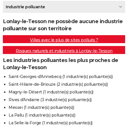
City break
Voyage de noces
Climat
Destinations
Voyage nature
Forum
+
Industrie polluante
PHOTO
GUIDES D'ACHAT
Lonlay-le-Tesson ne possède aucune industrie
polluante sur son territoire
BONS PLANS
Villes avec le plus de sites pollués ?
CARTE DE VOEUX
Risques naturels et industriels à Lonlay-le-Tesson
Carte Bonne année
Carte Pâques
Carte de Noël
Carte Saint-Valentin
Carte d'anniversaire
DICTIONNAIRE
Les industries polluantes les plus proches de
Biographies
Expressions
Dictionnaire
Citations
Proverbes
PROGRAMME TV
Lonlay-le-Tesson
COPAINS D'AVANT
Saint-Georges-d'Annebecq (1 industrie(s) polluante(s))
Saint-Hilaire-de-Briouze (2 industrie(s) polluante(s))
Se connecter
Collèges
Universités
Service militaire
S'inscrire
Lycées
Primaires
Entreprises
Avis de recherche
AVIS DE DÉCÈS
Magny-le-Désert (1 industrie(s) polluante(s))
FORUM
Rives d'Andaine (3 industrie(s) polluante(s))
Messei (1 industrie(s) polluante(s))
Lifestyle
Sport
Television
Cinema
Bricolage
Culture
Auto
Voyage
La Pallu (1 industrie(s) polluante(s))
La Selle-la-Forge (1 industrie(s) polluante(s))